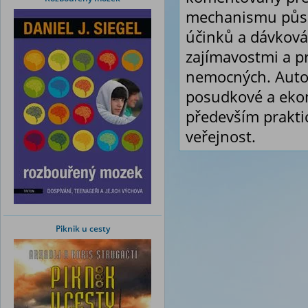
mechanismu působ
účinků a dávková
zajímavostmi a pr
nemocných. Autor 
posudkové a ekon
především prakti
veřejnost.
Piknik u cesty