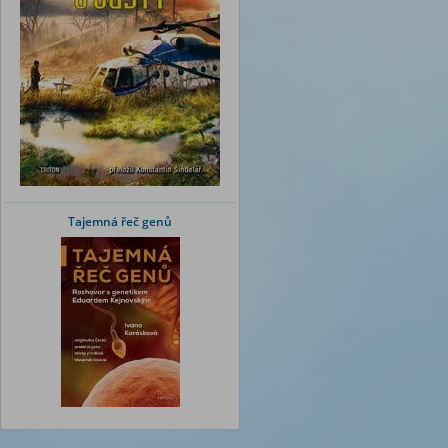
Tajemná řeč genů