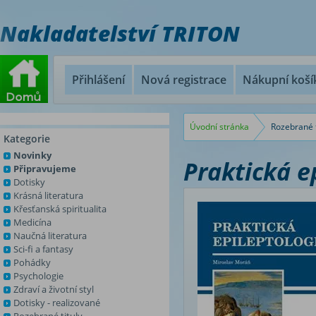
Nakladatelství TRITON
Přihlášení
Nová registrace
Nákupní koší
Úvodní stránka
Rozebrané t
Kategorie
Novinky
Praktická e
Připravujeme
Dotisky
Krásná literatura
Křesťanská spiritualita
Medicína
Naučná literatura
Sci-fi a fantasy
Pohádky
Psychologie
Zdraví a životní styl
Dotisky - realizované