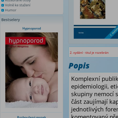
Rozebrané tituly
Volně ke stažení
Humor
Bestselery
Hypnoporod
2. vydání - titul je rozebrán
Popis
Komplexní publik
epidemiologii, eti
skupiny nemocí s
část zaujímají ka
jednotlivých fore
komentovaný přeh
Rozbouřený mozek