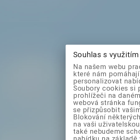
Souhlas s využití
Na našem webu prac
které nám pomáhají 
personalizovat nabí
Soubory cookies si 
prohlížeči na daném
webová stránka fung
se přizpůsobit vaši
Blokování některých
na vaši uživatelsko
také nebudeme sch
nabídku na základě 