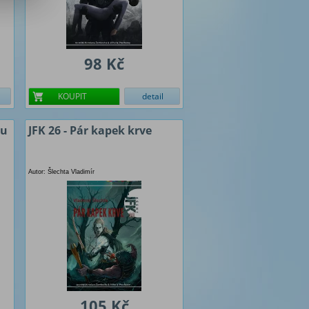
98 Kč
KOUPIT
detail
tu
JFK 26 - Pár kapek krve
Autor: Šlechta Vladimír
105 Kč