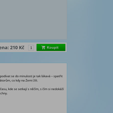
ena: 210 Kč
Koupit
podívat se do minulosti je tak lákavá – spatřit
dátorům, co kdy na Zemi žili.
času, kde se setkají s něčím, s čím si nedokáží
echny.