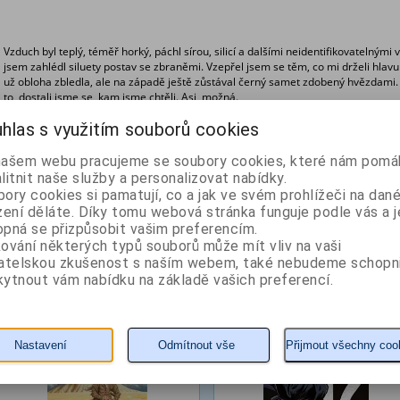
Vzduch byl teplý, téměř horký, páchl sírou, silicí a dalšími neidentifikovatelným
jsem zahlédl siluety postav se zbraněmi. Vzepřel jsem se těm, co mi drželi hlav
už obloha zbledla, ale na západě ještě zůstával černý samet zdobený hvězdami.
to, dostali jsme se, kam jsme chtěli. Asi, možná.
hlas s využitím souborů cookies
Z dálky se ozvalo hluboké zadunění, dlouhé a táhlé, odpovědělo mu několik další
moři? Nesmysl. Nedaleko od nás, ne dál než dvacet třicet metrů, zaskřípěl štěrk
natáhl krk, abych lépe viděl. Štěrk skřípěl dál, možná i kameny pod velkou vahou
našem webu pracujeme se soubory cookies, které nám pomáh
se hmotu, ale možná jsem si to jen namlouval. Siluety s puškami se napjaly
litnit naše služby a personalizovat nabídky.
ory cookies si pamatují, co a jak ve svém prohlížeči na dan
zení děláte. Díky tomu webová stránka funguje podle vás a j
Z naší nabídky vám doporučujeme
pná se přizpůsobit vašim preferencím.
ování některých typů souborů může mít vliv na vaši
Koniáš: Muž na stezce
Osamocení 12
vatelskou zkušenost s naším webem, také nebudeme schopn
ytnout vám nabídku na základě vašich preferencí.
Autor: Žamboch Miroslav
Autor: Revazov Arsen
Nastavení
Odmítnout vše
Přijmout všechny coo