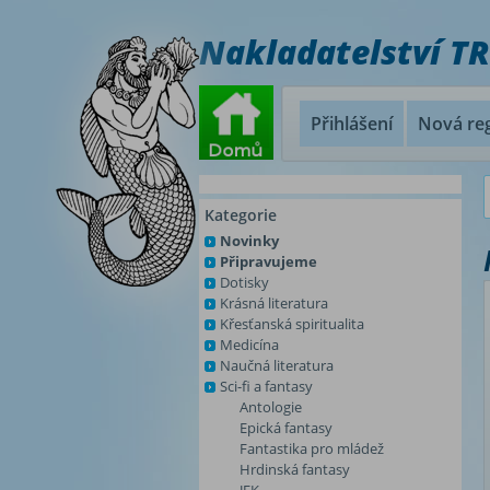
Nakladatelství T
Přihlášení
Nová reg
Kategorie
Novinky
Připravujeme
Dotisky
Krásná literatura
Křesťanská spiritualita
Medicína
Naučná literatura
Sci-fi a fantasy
Antologie
Epická fantasy
Fantastika pro mládež
Hrdinská fantasy