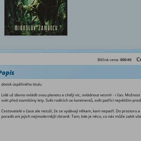
C
Běžná cena:
300 Kč
Popis
dotisk úspěšného titulu
Lidé už dávno ovládli svou planetu a chtějí víc, ovládnout vesmír - i čas. Možnost 
svět před stamilióny lety. Svět rodících se kontinentů, svět patřící největším pre
Cestovatelé v čase ale netuší, že se vydávají někam, kam nepatří. Do prostoru a 
poradit ani jejich nejmodernější zbraně. Tam, kde je něco, co nás může zabít vš