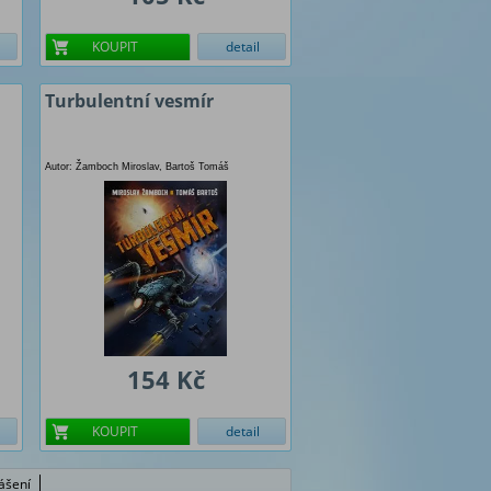
KOUPIT
detail
Turbulentní vesmír
Autor: Žamboch Miroslav, Bartoš Tomáš
154 Kč
KOUPIT
detail
lášení