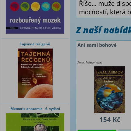
Říše… muže dispo
mocností, která
Z naší nabí
Tajemná řeč genů
Ani sami bohové
Autor: Asimov Isaac
Memorix anatomie - 6. vydání
154 Kč