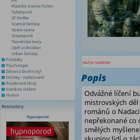
JFK
Klasická science fiction
Kyberpunk
SF thriller
Science fantasy
Space opera
Steampunk
Teoretické texty
Upíři a vlkodlaci
Urban fantasy
Pohádky
titul je rozebrán
Psychologie
Zdraví a životní styl
Popis
Dotisky - realizované
Rozebrané tituly
Volně ke stažení
Odvážné líčení bu
Humor
mistrovských děl 
Bestselery
románů o Nadaci 
Hypnoporod
nepřekonané co d
smělých myšlenek
skupiny lidí o zá