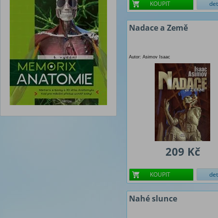
KOUPIT
det
Nadace a Země
Autor: Asimov Isaac
209 Kč
KOUPIT
det
Nahé slunce