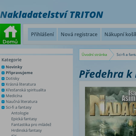
Nakladatelství TRITON
Přihlášení
Nová registrace
Nákupní koší
Úvodní stránka
Sci-fi a fan
Kategorie
Novinky
Předehra k
Připravujeme
Dotisky
Krásná literatura
Křesťanská spiritualita
Medicína
Naučná literatura
Sci-fi a fantasy
Antologie
Epická fantasy
Fantastika pro mládež
Hrdinská fantasy