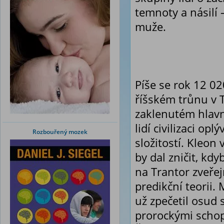
temnoty a násilí
muže.
Píše se rok 12 02
říšském trůnu v 
zaklenutém hlavní
lidí civilizaci op
Rozbouřený mozek
složitostí. Kleon v
by dal zničit, kd
na Trantor zveře
predikční teorii.
už zpečetil osud s
prorockými schop