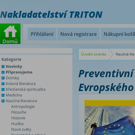
Nakladatelství TRITON
Přihlášení
Nová registrace
Nákupní koší
Úvodní stránka
Naučná lite
Kategorie
Novinky
Preventivní
Připravujeme
Dotisky
Evropského
Krásná literatura
Křesťanská spiritualita
Medicína
Naučná literatura
Antropologie
Filosofie
Historie
Hudba
Nové světy