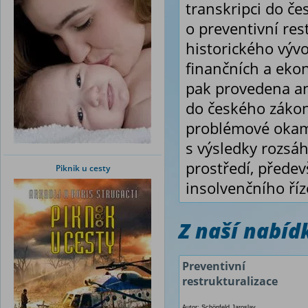
transkripci do č
o preventivní res
historického výv
finančních a eko
pak provedena ana
do českého zákono
problémové okamž
s výsledky rozsá
prostředí, přede
Piknik u cesty
insolvenčního říz
Z naší nabí
Preventivní
restrukturalizace
Autor: Schönfeld Jaroslav