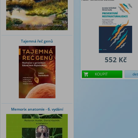
Tajemná řeč genů
552 Kč
KOUPIT
det
Memorix anatomie - 6. vydání