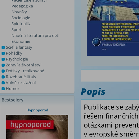
Pacientské a zdraví
Pedagogika
Slovníky
Sociologie
Spiritualita
Sport
Naučná literatura pro děti
Ekonomie
Sci-fi a fantasy
Pohádky
Psychologie
Zdraví a životní styl
Dotisky - realizované
Rozebrané tituly
Volně ke stažení
Popis
Humor
Bestselery
Publikace se zab
Hypnoporod
řešení finančních
otázkami preventi
v evropské směrnic