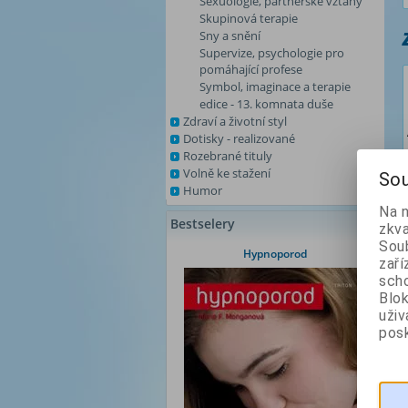
Sexuologie, partnerské vztahy
Skupinová terapie
Sny a snění
Supervize, psychologie pro
pomáhající profese
Symbol, imaginace a terapie
edice - 13. komnata duše
Zdraví a životní styl
Dotisky - realizované
Rozebrané tituly
Volně ke stažení
Sou
Humor
Na 
Bestselery
zkva
Soub
Hypnoporod
zaří
scho
Blok
uži
posk