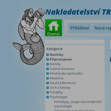
Nakladatelství T
Přihlášení
Nová reg
Kategorie
Novinky
Připravujeme
Dotisky
Krásná literatura
Křesťanská spiritualita
Medicína
Naučná literatura
Sci-fi a fantasy
Pohádky
Psychologie
Archetypy, jungovská analytická
psychologie
Arteterapie, taneční terapie,