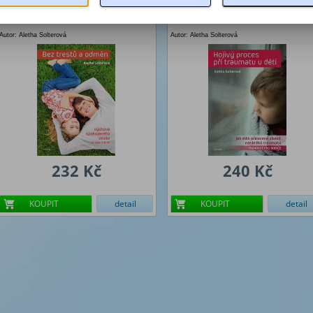
u dětí
Autor: Aletha Solterová
Autor: Aletha Solterová
232 Kč
240 Kč
KOUPIT
detail
KOUPIT
detail