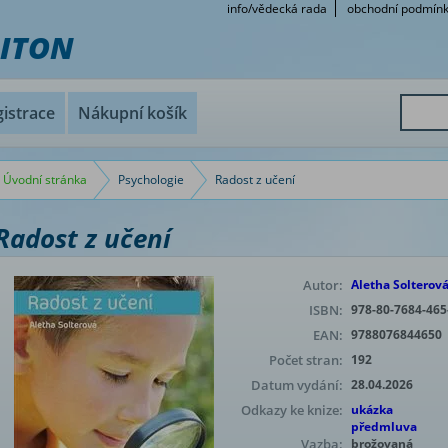
info/vědecká rada
obchodní podmín
RITON
istrace
Nákupní košík
Úvodní stránka
Psychologie
Radost z učení
Radost z učení
Autor:
Aletha Solterov
ISBN:
978-80-7684-465
EAN:
9788076844650
Počet stran:
192
Datum vydání:
28.04.2026
Odkazy ke knize:
ukázka
předmluva
Vazba:
brožovaná