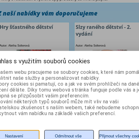
Z naší nabídky vám doporučujeme
Hry šťastného dětství
Slzy raného dětství - 2.
vydání
Autor: Aletha Solterová
Autor: Aletha Solterová
hlas s využitím souborů cookies
našem webu pracujeme se soubory cookies, které nám pomáh
litnit naše služby a personalizovat nabídky.
ory cookies si pamatují, co a jak ve svém prohlížeči na dan
zení děláte. Díky tomu webová stránka funguje podle vás a j
pná se přizpůsobit vašim preferencím.
ování některých typů souborů může mít vliv na vaši
240 Kč
272 Kč
vatelskou zkušenost s naším webem, také nebudeme schopn
ytnout vám nabídku na základě vašich preferencí.
KOUPIT
detail
KOUPIT
detail
Bez trestů a odměn
Hojivý proces při trauma
Nastavení
Odmítnout vše
Přijmout všechny coo