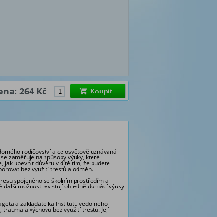
ena: 264 Kč
Koupit
ědomého rodičovství a celosvětově uznávaná
e, se zaměřuje na způsoby výuky, které
, jak upevnit důvěru v dítě tím, že budete
dporovat bez využití trestů a odměn.
stresu spojeného se školním prostředím a
ké další možnosti existují ohledně domácí výuky
ageta a zakladatelka Institutu vědomého
 trauma a výchovu bez využití trestů. Její