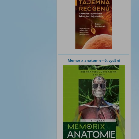
Memorix anatomie - 6. vydání