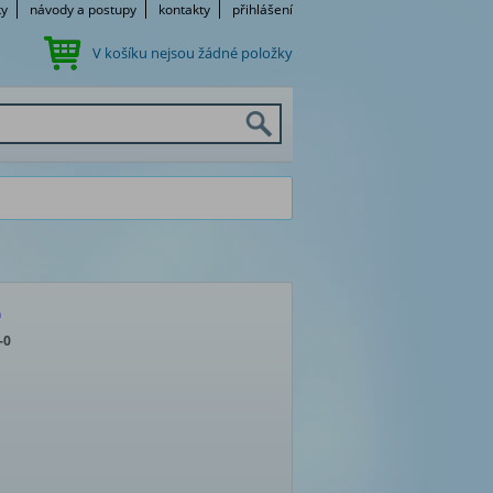
ky
návody a postupy
kontakty
přihlášení
V košíku nejsou žádné položky
á
-0