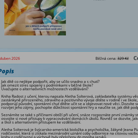
C
duben 2026
Běžná cena:
329 Kč
Popis
Jak dítě co nejlépe podpořit, aby se učilo snadno a s chutí?
Jak omezit stres spojený s podmínkami v běžné škole?
Uvažujete o alternativních možnostech vzdělávání?
Kniha
Radost z učení
, kterou napsala Aletha Solterová, zakladatelka systému v
zastánkyně přirozeného, zdravého a pozitivního vývoje dítěte v rodině i ve škol
podporují původní, spontánní chuť dítěte učit se a objevovat nové věci. Dozvíte se
rozvíjet jeho zájmy, pochopíte důležitost spontánní hry a naučíte se, jak dítě po
Seznámíte se také s příčinami obtíží při učení, snáze rozpoznáte první známky 
osvojíte si nové přístupy k vypracovávání domácích úkolů. Rovněž se dozvíte, ja
a škol s alternativním přístupem ke vzdělávání.
Aletha Solterová je švýcarsko-americká bioložka a psycholožka, žákyně Jeana Pi
rodičovství, která si získala mezinárodní uznání coby odbornice na citovou vazbu,
knihy o rodičovství a výchově byly přeloženy do mnoha jazyků.