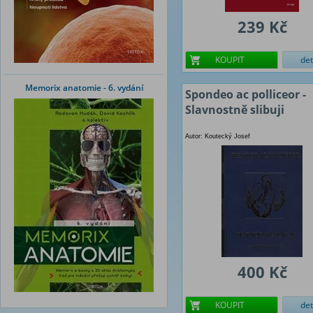
239 Kč
KOUPIT
det
Memorix anatomie - 6. vydání
Spondeo ac polliceor -
Slavnostně slibuji
Autor: Koutecký Josef
400 Kč
KOUPIT
det