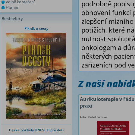
Volně ke stažení
podrobně popisuj
Humor
obnovení funkcí 
Bestselery
zlepšení mízního 
potížích, které 
Piknik u cesty
nutnost spoluprá
onkologem a důra
některých pacient
zařízeních pod v
Z naší nabí
Aurikuloterapie v řádu
praxi
Autor: Debef Jaroslav
České poklady UNESCO pro děti