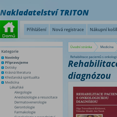
Nakladatelství TRITON
Přihlášení
Nová registrace
Nákupní koší
Úvodní stránka
Medicína
Kategorie
Rehabilitace pacientů s onkolog
Novinky
Rehabilitac
Připravujeme
Dotisky
diagnózou
Krásná literatura
Křesťanská spiritualita
Medicína
Lékařské
Alergologie
Anesteziologie a resuscitace
Dermatovenerologie
Gerontologie
Farmakologie