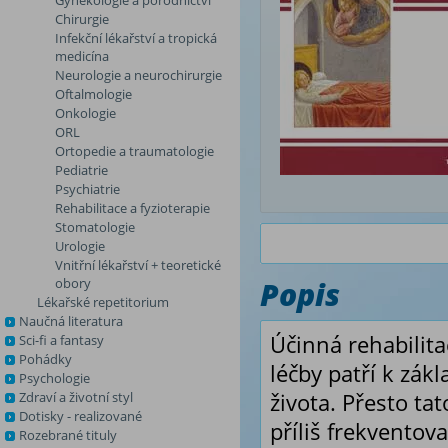
Gynekologie a porodnictví
Chirurgie
Infekční lékařství a tropická
medicína
Neurologie a neurochirurgie
Oftalmologie
Onkologie
ORL
Ortopedie a traumatologie
Pediatrie
Psychiatrie
Rehabilitace a fyzioterapie
Stomatologie
Urologie
Vnitřní lékařství + teoretické
obory
Popis
Lékařské repetitorium
Naučná literatura
Účinná rehabilita
Sci-fi a fantasy
Pohádky
léčby patří k zá
Psychologie
Zdraví a životní styl
života. Přesto t
Dotisky - realizované
příliš frekventov
Rozebrané tituly