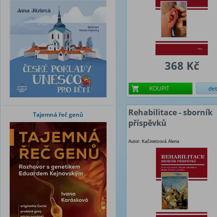
368 Kč
KOUPIT
det
Rehabilitace - sborník
Tajemná řeč genů
příspěvků
Autor: Kačinetzová Alena