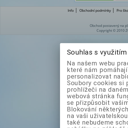
Info
Obchodní podmínky
Pro ško
Obchod postavený na pl
Copyright © 2010 Z
Souhlas s využití
Na našem webu prac
které nám pomáhají 
personalizovat nabí
Soubory cookies si 
prohlížeči na daném
webová stránka fung
se přizpůsobit vaši
Blokování některých
na vaši uživatelsko
také nebudeme sch