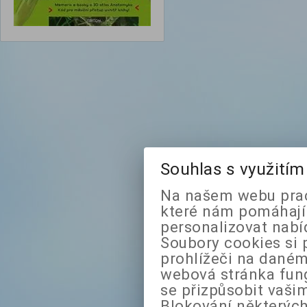
Souhlas s využití
Na našem webu prac
které nám pomáhají 
personalizovat nabí
Soubory cookies si 
prohlížeči na daném
webová stránka fung
se přizpůsobit vaši
Blokování některých