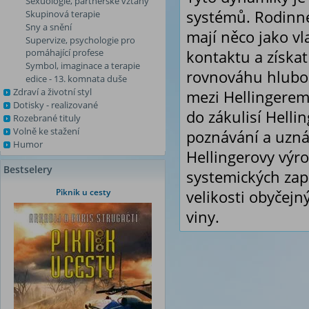
Sexuologie, partnerské vztahy
systémů. Rodinné
Skupinová terapie
Sny a snění
mají něco jako vl
Supervize, psychologie pro
pomáhající profese
kontaktu a získat
Symbol, imaginace a terapie
rovnováhu hlubok
edice - 13. komnata duše
Zdraví a životní styl
mezi Hellingerem
Dotisky - realizované
do zákulisí Helli
Rozebrané tituly
Volně ke stažení
poznávání a uznán
Humor
Hellingerovy výrok
Bestselery
systemických zap
Piknik u cesty
velikosti obyčej
viny.