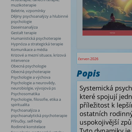
muzikoterapie
Beletrie, vzpomínky
Dějiny psychoanalýzy a hlubinné
psychologie
Daseinsanalýza
Gestalt terapie
Humanistická psychoterapie
Hypnóza a strategická terapie
Komunikace a média
Krizové a mezní situace, krizová
červen 2026
intervence
Obecná psychologie
Popis
Obecná psychoterapie
Psychologie a výchova
Psychologie a neurovědy,
Systemická psych
neurobiolgie, vývojová ps
Psychosomatika
které spojují jedn
Psychologie, filosofie, etika a
příležitost k lepš
spiritualita
Psychoanalýza a
ostatních rodinn
psychoanalytická psychoterapie
uspokojivější způ
Příručky, self-help
Rodinné konstelace
Tyto dynamiky j