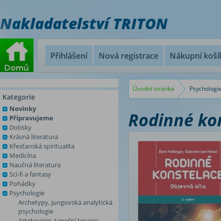
Nakladatelství TRITON
Přihlášení
Nová registrace
Nákupní koší
Úvodní stránka
Psychologi
Kategorie
Novinky
Rodinné kon
Připravujeme
Dotisky
Krásná literatura
Křesťanská spiritualita
Medicína
Naučná literatura
Sci-fi a fantasy
Pohádky
Psychologie
Archetypy, jungovská analytická
psychologie
Arteterapie, taneční terapie,