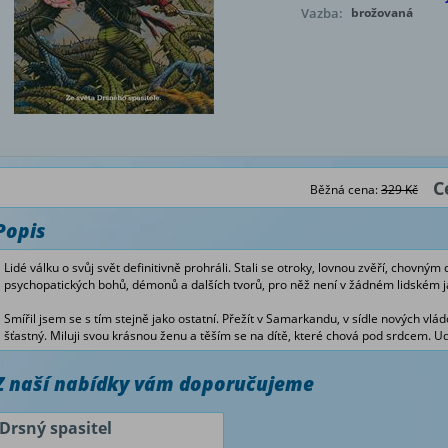
Vazba:
brožovaná
C
Běžná cena:
329 Kč
Popis
Lidé válku o svůj svět definitivně prohráli. Stali se otroky, lovnou zvěří, chovný
psychopatických bohů, démonů a dalších tvorů, pro něž není v žádném lidském 
Smířil jsem se s tím stejně jako ostatní. Přežít v Samarkandu, v sídle nových vládc
šťastný. Miluji svou krásnou ženu a těším se na dítě, které chová pod srdcem. U
Z naší nabídky vám doporučujeme
Drsný spasitel