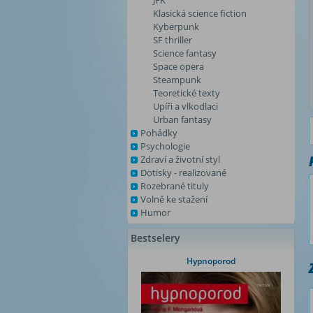
JFK
Klasická science fiction
Kyberpunk
SF thriller
Science fantasy
Space opera
Steampunk
Teoretické texty
Upíři a vlkodlaci
Urban fantasy
Pohádky
Psychologie
Zdraví a životní styl
Dotisky - realizované
Rozebrané tituly
Volně ke stažení
Humor
Bestselery
Hypnoporod