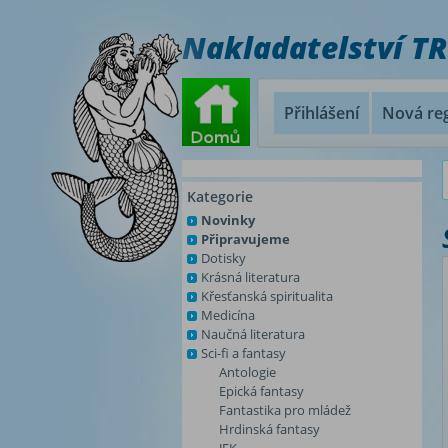
Nakladatelství T
Přihlášení
Nová reg
Kategorie
Novinky
Připravujeme
Dotisky
Krásná literatura
Křesťanská spiritualita
Medicína
Naučná literatura
Sci-fi a fantasy
Antologie
Epická fantasy
Fantastika pro mládež
Hrdinská fantasy