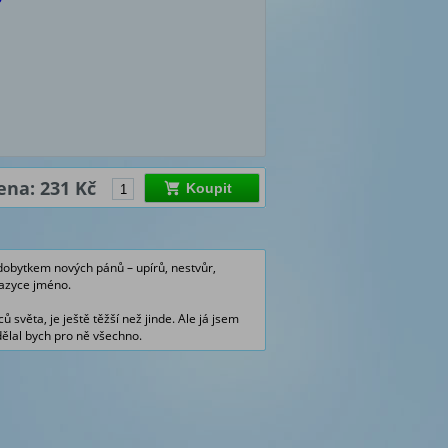
ena: 231 Kč
Koupit
m dobytkem nových pánů – upírů, nestvůr,
jazyce jméno.
ů světa, je ještě těžší než jinde. Ale já jsem
dělal bych pro ně všechno.