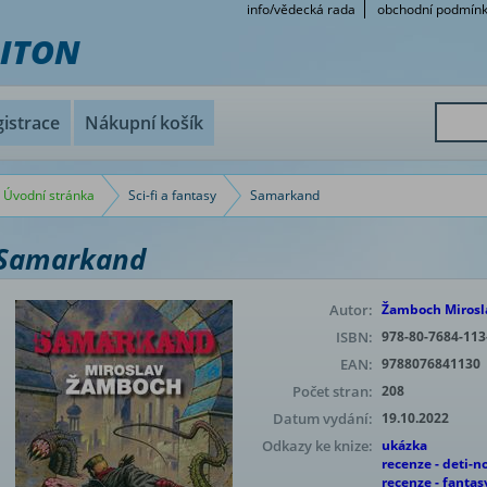
info/vědecká rada
obchodní podmín
RITON
istrace
Nákupní košík
Úvodní stránka
Sci-fi a fantasy
Samarkand
Samarkand
Autor:
Žamboch Mirosl
ISBN:
978-80-7684-113
EAN:
9788076841130
Počet stran:
208
Datum vydání:
19.10.2022
Odkazy ke knize:
ukázka
recenze - deti-no
recenze - fantas