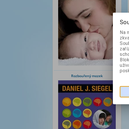
Sou
Na 
zkva
Soub
zaří
scho
Blok
uži
posk
Rozbouřený mozek