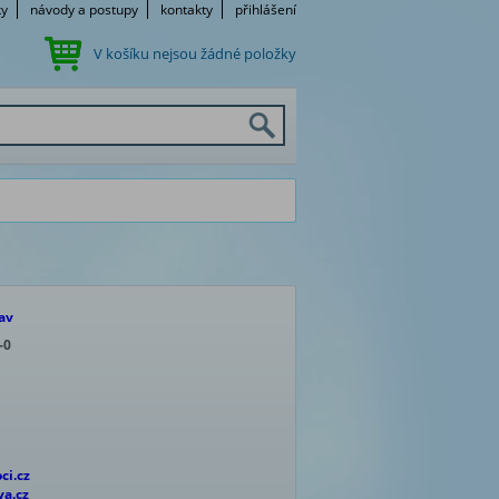
ky
návody a postupy
kontakty
přihlášení
V košíku nejsou žádné položky
av
-0
ci.cz
ya.cz