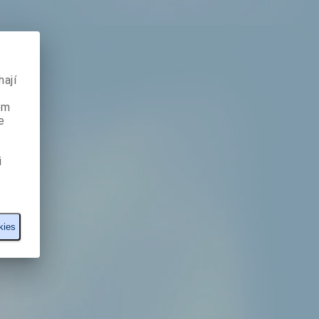
ají
ém
e
i
kies