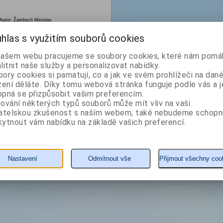
Autor: Žamboch Miroslav
hlas s využitím souborů cookies
našem webu pracujeme se soubory cookies, které nám pomáh
litnit naše služby a personalizovat nabídky.
ory cookies si pamatují, co a jak ve svém prohlížeči na dan
zení děláte. Díky tomu webová stránka funguje podle vás a j
pná se přizpůsobit vašim preferencím.
ování některých typů souborů může mít vliv na vaši
vatelskou zkušenost s naším webem, také nebudeme schopn
245 Kč
ytnout vám nabídku na základě vašich preferencí.
KOUPIT
detail
Nastavení
Odmítnout vše
Přijmout všechny coo