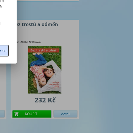
ém
e
i
tu
Bez trestů a odměn
Autor: Aletha Solterová
kies
232 Kč
KOUPIT
detail