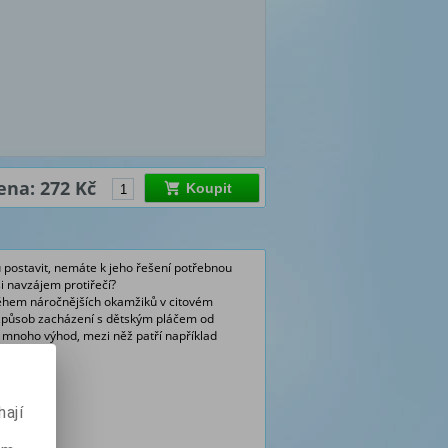
ena: 272 Kč
Koupit
u postavit, nemáte k jeho řešení potřebnou
si navzájem protiřečí?
ěhem náročnějších okamžiků v citovém
 způsob zacházení s dětským pláčem od
á mnoho výhod, mezi něž patří například
ají