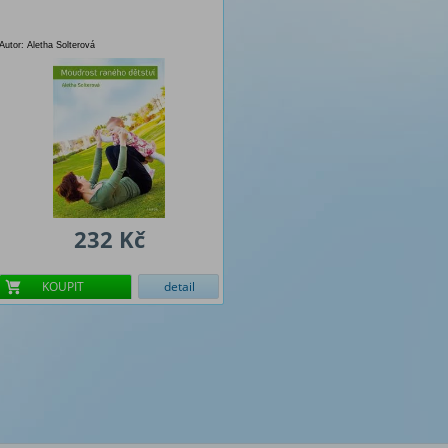
Autor: Aletha Solterová
232 Kč
KOUPIT
detail