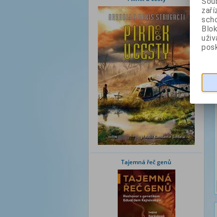
Soub
zaří
scho
Blok
uži
posk
Tajemná řeč genů