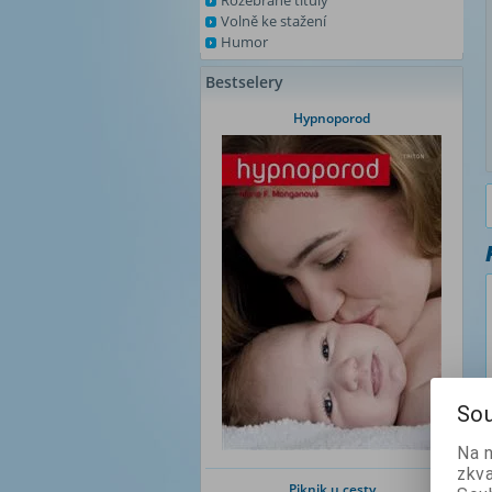
Rozebrané tituly
Volně ke stažení
Humor
Bestselery
Hypnoporod
Sou
Na 
zkva
Piknik u cesty