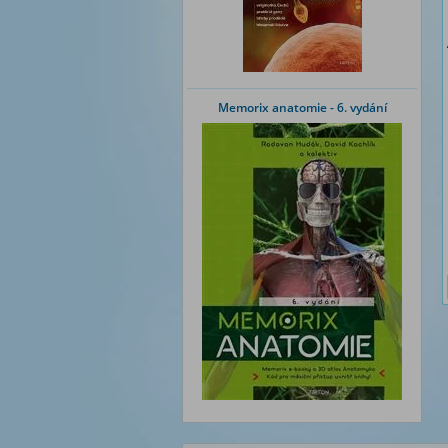
Memorix anatomie - 6. vydání