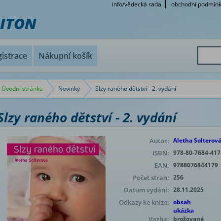
info/vědecká rada
obchodní podmín
RITON
istrace
Nákupní košík
Úvodní stránka
Novinky
Slzy raného dětství - 2. vydání
Slzy raného dětství - 2. vydání
Autor:
Aletha Solterov
ISBN:
978-80-7684-417
EAN:
9788076844179
Počet stran:
256
Datum vydání:
28.11.2025
Odkazy ke knize:
obsah
ukázka
Vazba:
brožovaná