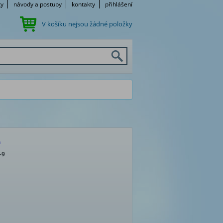
ky
návody a postupy
kontakty
přihlášení
V košíku nejsou žádné položky
á
-9