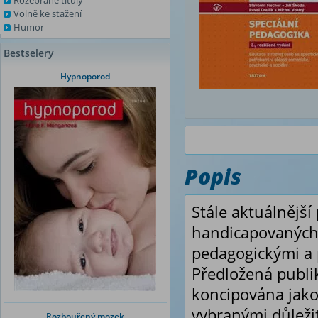
Rozebrané tituly
Volně ke stažení
Humor
Bestselery
Hypnoporod
Popis
Stále aktuálnějš
handicapovaných 
pedagogickými a
Předložená publik
koncipována jako
vybranými důleži
Rozbouřený mozek