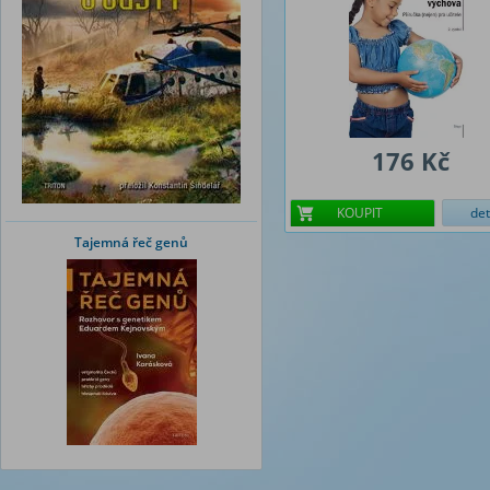
176 Kč
KOUPIT
det
Tajemná řeč genů