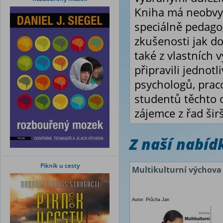
Kniha má neobvyk
speciálně pedagog
zkušenosti jak do
také z vlastních 
připravili jednot
psychologů, prac
studentů těchto 
zájemce z řad širš
Z naší nabí
Piknik u cesty
Multikulturní výchova
Autor: Průcha Jan