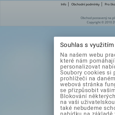
Info
Obchodní podmínky
Pro ško
Obchod postavený na pl
Copyright © 2010 Z
Souhlas s využití
Na našem webu prac
které nám pomáhají 
personalizovat nabí
Soubory cookies si 
prohlížeči na daném
webová stránka fung
se přizpůsobit vaši
Blokování některých
na vaši uživatelsko
také nebudeme sch
nabídku na základě 