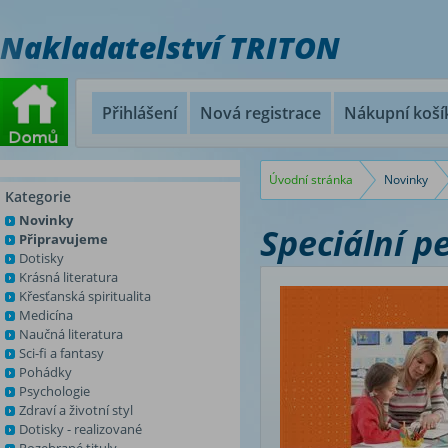
Nakladatelství TRITON
Přihlášení
Nová registrace
Nákupní koší
Úvodní stránka
Novinky
Kategorie
Novinky
Speciální p
Připravujeme
Dotisky
Krásná literatura
Křesťanská spiritualita
Medicína
Naučná literatura
Sci-fi a fantasy
Pohádky
Psychologie
Zdraví a životní styl
Dotisky - realizované