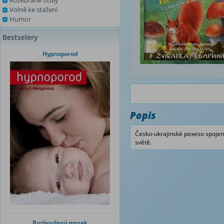
Rozebrané tituly
Volně ke stažení
Humor
Bestselery
Hypnoporod
Popis
Česko-ukrajinské pexeso spojené
světě.
Rozbouřený mozek