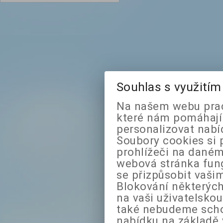
Souhlas s využití
Na našem webu prac
které nám pomáhají 
personalizovat nabí
Soubory cookies si 
prohlížeči na daném
webová stránka fung
se přizpůsobit vaši
Blokování některých
na vaši uživatelsko
také nebudeme sch
nabídku na základě 