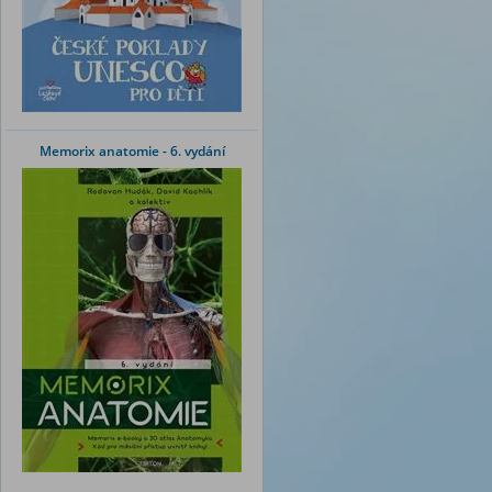
Memorix anatomie - 6. vydání