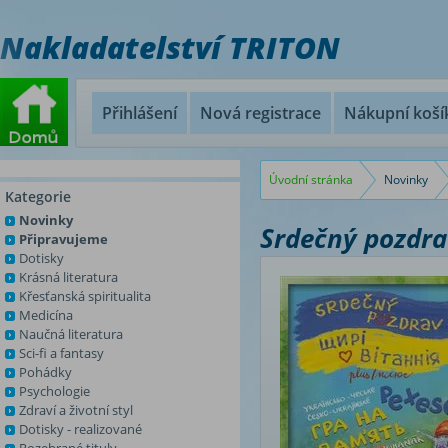
Nakladatelství TRITON
Přihlášení
Nová registrace
Nákupní koší
Úvodní stránka
Novinky
Kategorie
Novinky
Srdečný pozdra
Připravujeme
Dotisky
Krásná literatura
Křesťanská spiritualita
Medicína
Naučná literatura
Sci-fi a fantasy
Pohádky
Psychologie
Zdraví a životní styl
Dotisky - realizované