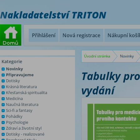
Nakladatelství TRITON
Přihlášení
Nová registrace
Nákupní koší
Úvodní stránka
Novinky
Kategorie
Novinky
Tabulky pro
Připravujeme
Dotisky
vydání
Krásná literatura
Křesťanská spiritualita
Medicína
Naučná literatura
Sci-fi a fantasy
Pohádky
Psychologie
Zdraví a životní styl
Dotisky - realizované