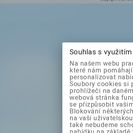
Souhlas s využití
Na našem webu prac
které nám pomáhají 
personalizovat nabí
Soubory cookies si 
prohlížeči na daném
webová stránka fung
se přizpůsobit vaši
Blokování některých
na vaši uživatelsko
také nebudeme sch
nabídku na základě 