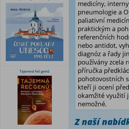
medicíny, interny
pneumologie a ORL
paliativní medicí
praktickým a po
referenčních hod
nebo antidot, vy
diagnóz a řady ji
používány zcela 
příručka předklá
Tajemná řeč genů
pohotovostních s
kteří ji ocení př
okamžité využití 
nemožné.
Z naší nabí