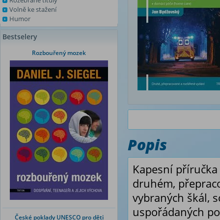
Rozebrané tituly
Volně ke stažení
Humor
Bestselery
Rozbouřený mozek
Popis
Kapesní příručk
druhém, přepraco
vybraných škál, 
uspořádaných pod
České poklady UNESCO pro děti