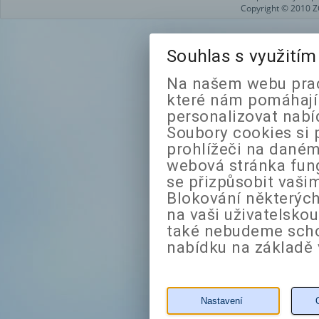
Copyright © 2010 Z
Souhlas s využití
Na našem webu prac
které nám pomáhají 
personalizovat nabí
Soubory cookies si 
prohlížeči na daném
webová stránka fung
se přizpůsobit vaši
Blokování některých
na vaši uživatelsko
také nebudeme sch
nabídku na základě 
Nastavení