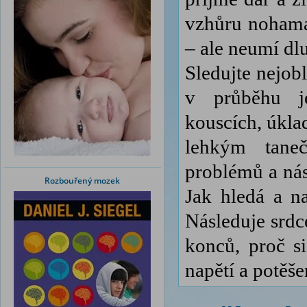
vzhůru nohama
– ale neumí dlu
Sledujte nejob
v průběhu je
kouscích, úkla
lehkým tane
problémů a nás
Rozbouřený mozek
Jak hledá a na
Následuje srdc
konců, proč s
napětí a potěše