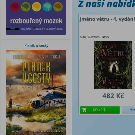
Z naší nabí
Jméno větru - 4. vydání
Autor: Rothfuss Patrick
Piknik u cesty
482 Kč
KOUPIT
det