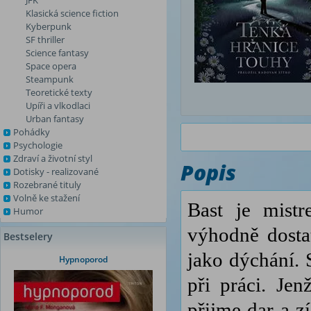
JFK
Klasická science fiction
Kyberpunk
SF thriller
Science fantasy
Space opera
Steampunk
Teoretické texty
Upíři a vlkodlaci
Urban fantasy
Pohádky
Psychologie
Zdraví a životní styl
Popis
Dotisky - realizované
Rozebrané tituly
Volně ke stažení
Bast je mist
Humor
výhodně dostat
Bestselery
jako dýchání. 
Hypnoporod
při práci. Je
přijme dar a zí