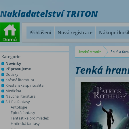
Nakladatelství TRITON
Přihlášení
Nová registrace
Nákupní koší
Úvodní stránka
Sci-fi a fan
Kategorie
Novinky
Tenká hran
Připravujeme
Dotisky
Krásná literatura
Křesťanská spiritualita
Medicína
Naučná literatura
Sci-fi a fantasy
Antologie
Epická fantasy
Fantastika pro mládež
Hrdinská fantasy