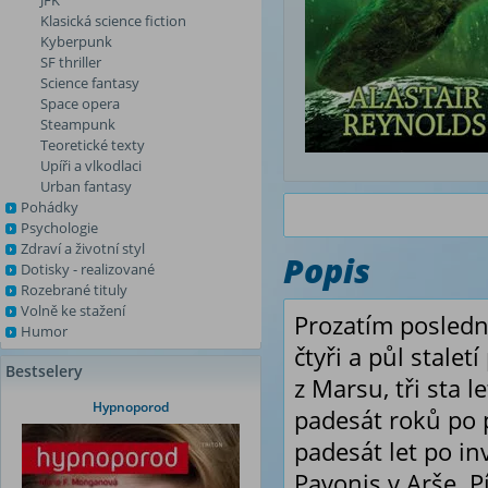
JFK
Klasická science fiction
Kyberpunk
SF thriller
Science fantasy
Space opera
Steampunk
Teoretické texty
Upíři a vlkodlaci
Urban fantasy
Pohádky
Psychologie
Zdraví a životní styl
Popis
Dotisky - realizované
Rozebrané tituly
Volně ke stažení
Prozatím posledn
Humor
čtyři a půl stal
Bestselery
z Marsu, tři sta 
Hypnoporod
padesát roků po 
padesát let po in
Pavonis v Arše. Pí