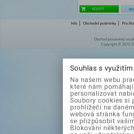
KOUPIT
det
Info
Obchodní podmínky
Pro ško
Obchod postavený na pl
Copyright © 2010 Z
Souhlas s využití
Na našem webu prac
které nám pomáhají 
personalizovat nabí
Soubory cookies si 
prohlížeči na daném
webová stránka fung
se přizpůsobit vaši
Blokování některých