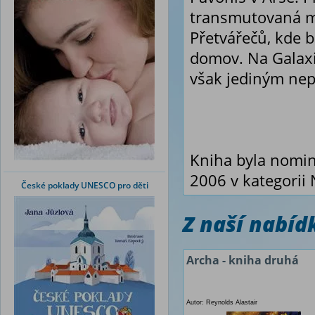
transmutovaná m
Přetvářečů, kde 
domov. Na Galaxii
však jediným nepř
Kniha byla nomin
2006 v kategorii 
České poklady UNESCO pro děti
Z naší nabí
Archa - kniha druhá
Autor: Reynolds Alastair