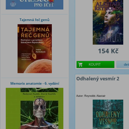
Tajemná řeč genů
154 Kč
KOUPIT
det
Odhalený vesmír 2
Memorix anatomie - 6. vydání
Autor: Reynolds Alastair