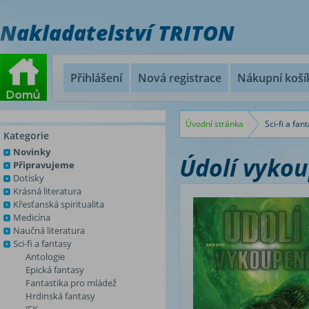
Nakladatelství TRITON
Přihlášení
Nová registrace
Nákupní koší
Úvodní stránka
Sci-fi a fan
Kategorie
Novinky
Údolí vykou
Připravujeme
Dotisky
Krásná literatura
Křesťanská spiritualita
Medicína
Naučná literatura
Sci-fi a fantasy
Antologie
Epická fantasy
Fantastika pro mládež
Hrdinská fantasy