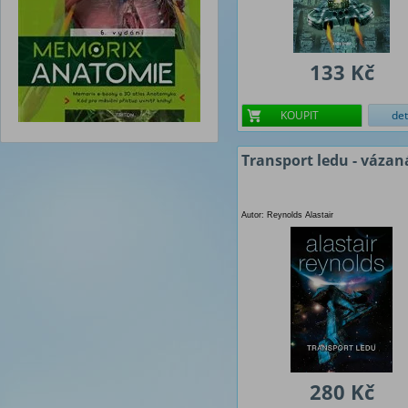
133 Kč
KOUPIT
det
Transport ledu - vázan
Autor: Reynolds Alastair
280 Kč