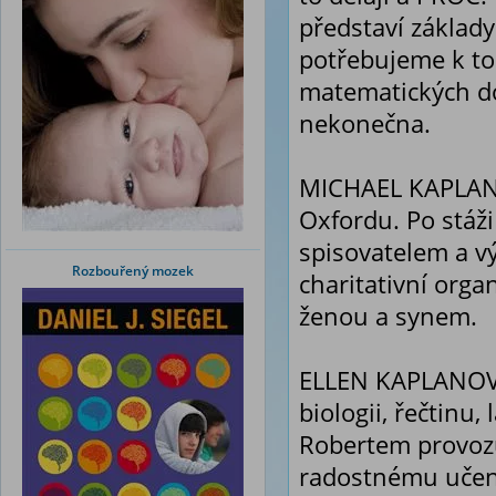
představí základ
potřebujeme k to
matematických do
nekonečna.
MICHAEL KAPLAN s
Oxfordu. Po stáž
spisovatelem a v
Rozbouřený mozek
charitativní orga
ženou a synem.
ELLEN KAPLANOVÁ 
biologii, řečtinu
Robertem provozu
radostnému učení