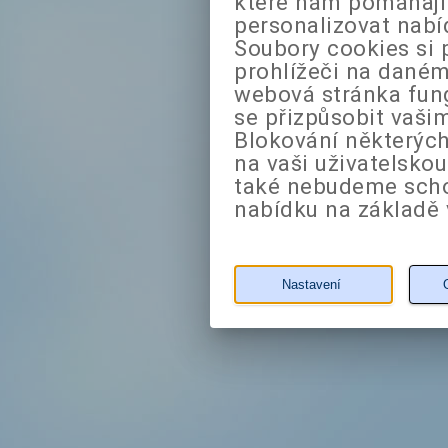
které nám pomáhají 
personalizovat nabí
Soubory cookies si 
prohlížeči na daném
webová stránka fung
se přizpůsobit vaši
Blokování některých
na vaši uživatelsko
také nebudeme sch
nabídku na základě 
Nastavení