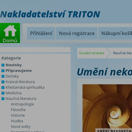
Nakladatelství TRITON
Přihlášení
Nová registrace
Nákupní koší
Úvodní stránka
Naučná lite
Kategorie
Novinky
Umění nek
Připravujeme
Dotisky
Krásná literatura
Křesťanská spiritualita
Medicína
Naučná literatura
Antropologie
Filosofie
Historie
Hudba
Nové světy