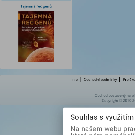
Tajemná řeč genů
Info
Obchodní podmínky
Pro ško
Obchod postavený na pl
Copyright © 2010 Z
Souhlas s využití
Na našem webu prac