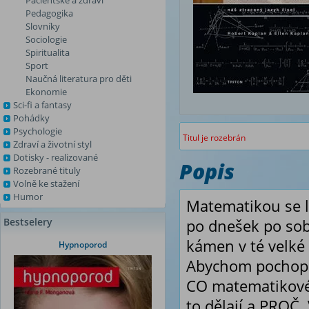
Pacientské a zdraví
Pedagogika
Slovníky
Sociologie
Spiritualita
Sport
Naučná literatura pro děti
Ekonomie
Sci-fi a fantasy
Pohádky
Psychologie
Titul je rozebrán
Zdraví a životní styl
Dotisky - realizované
Popis
Rozebrané tituly
Volně ke stažení
Humor
Matematikou se l
Bestselery
po dnešek po sob
kámen v té velké 
Hypnoporod
Abychom pochopil
CO matematikové 
to dělají a PROČ.