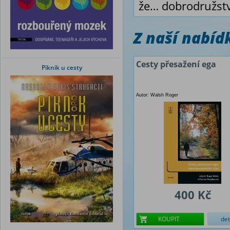
že… dobrodružstv
Z naší nabí
Cesty přesažení ega
Piknik u cesty
Autor: Walsh Roger
400 Kč
KOUPIT
det