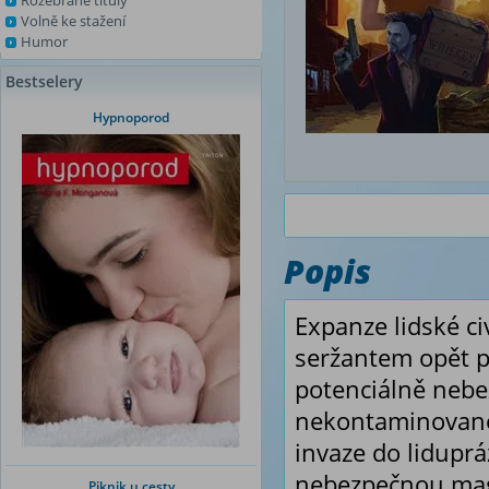
Rozebrané tituly
Volně ke stažení
Humor
Bestselery
Hypnoporod
Popis
Expanze lidské ci
seržantem opět po
potenciálně neb
nekontaminovanou
invaze do lidupr
nebezpečnou magi
Piknik u cesty