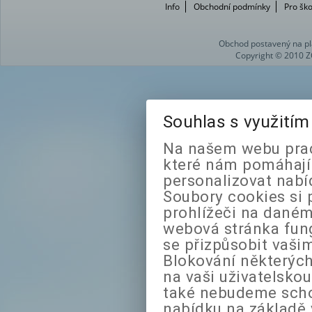
Info
Obchodní podmínky
Pro ško
Obchod postavený na pl
Copyright © 2010 Z
Souhlas s využití
Na našem webu prac
které nám pomáhají 
personalizovat nabí
Soubory cookies si 
prohlížeči na daném
webová stránka fung
se přizpůsobit vaši
Blokování některých
na vaši uživatelsko
také nebudeme sch
nabídku na základě 