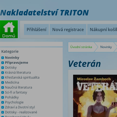
Nakladatelství TRITON
Přihlášení
Nová registrace
Nákupní koší
Úvodní stránka
Novinky
Kategorie
Novinky
Veterán
Připravujeme
Dotisky
Krásná literatura
Křesťanská spiritualita
Medicína
Naučná literatura
Sci-fi a fantasy
Pohádky
Psychologie
Zdraví a životní styl
Dotisky - realizované