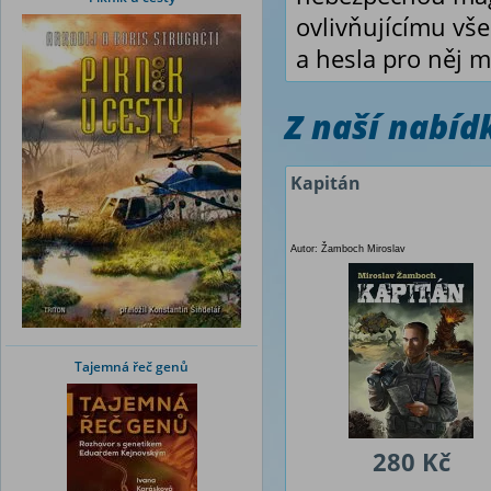
ovlivňujícímu vše
a hesla pro něj 
Z naší nabí
Kapitán
Autor: Žamboch Miroslav
Tajemná řeč genů
280 Kč