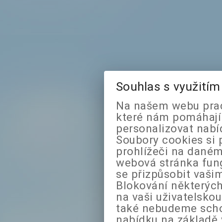
Souhlas s využití
Na našem webu prac
které nám pomáhají 
personalizovat nabí
Soubory cookies si 
prohlížeči na daném
webová stránka fung
se přizpůsobit vaši
Blokování některých
na vaši uživatelsko
také nebudeme sch
nabídku na základě 