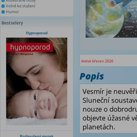
Rozebrané tituly
Volně ke stažení
Humor
Bestselery
Hypnoporod
dotisk březen 2026
Popis
Vesmír je neuvěř
Sluneční soustav
nouze o dobrodru
objevte úžasné v
planetách.
Rozbouřený mozek