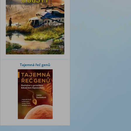
Tajemná řeč genů