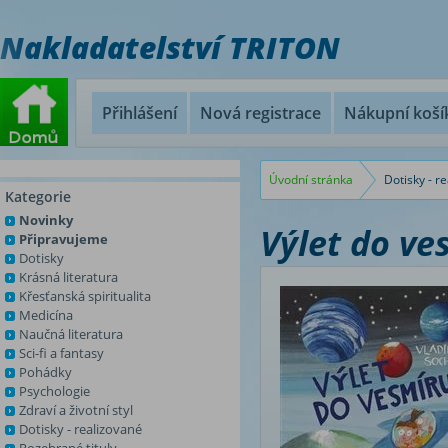
Nakladatelství TRITON
Přihlášení
Nová registrace
Nákupní koší
Úvodní stránka
Dotisky - r
Kategorie
Novinky
Výlet do ve
Připravujeme
Dotisky
Krásná literatura
Křesťanská spiritualita
Medicína
Naučná literatura
Sci-fi a fantasy
Pohádky
Psychologie
Zdraví a životní styl
Dotisky - realizované