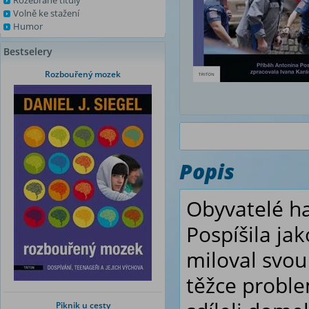
Rozebrané tituly
Volně ke stažení
Humor
Bestselery
Rozbouřený mozek
Popis
Obyvatelé ha
Pospíšila jak
miloval svou
těžce proble
Piknik u cesty