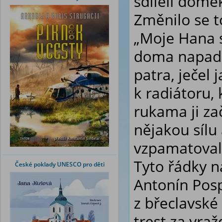
sdíleli domek
Změnilo se t
„Moje Hana se
doma napadl.
patra, ječel 
k radiátoru, 
rukama ji zač
nějakou sílu 
vzpamatoval a
Tyto řádky n
České poklady UNESCO pro děti
Antonín Posp
z břeclavské 
trest za vražd