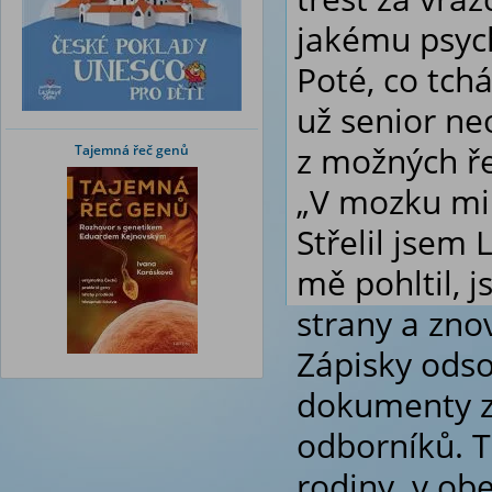
jakému psych
Poté, co tchá
už senior ne
z možných ře
Tajemná řeč genů
„
V mozku mi n
Střelil jsem
mě pohltil, 
strany a znov
Zápisky ods
dokumenty ze
odborníků. T
rodiny v obe