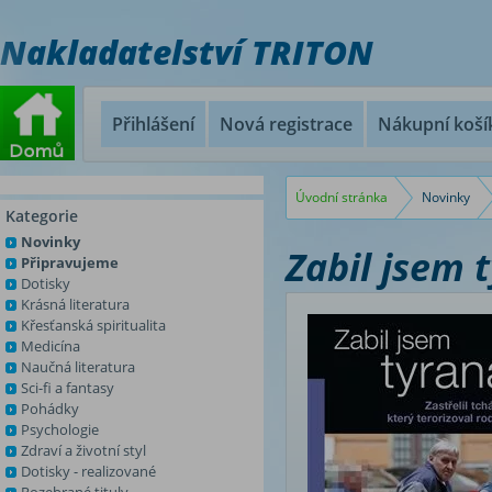
Nakladatelství TRITON
Přihlášení
Nová registrace
Nákupní koší
Úvodní stránka
Novinky
Kategorie
Novinky
Zabil jsem 
Připravujeme
Dotisky
Krásná literatura
Křesťanská spiritualita
Medicína
Naučná literatura
Sci-fi a fantasy
Pohádky
Psychologie
Zdraví a životní styl
Dotisky - realizované