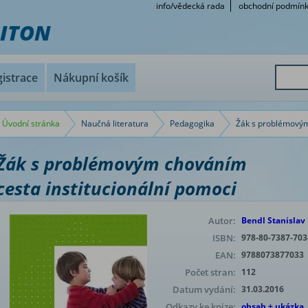
info/vědecká rada
obchodní podmín
RITON
istrace
Nákupní košík
Úvodní stránka
Naučná literatura
Pedagogika
Žák s problémový
Žák s problémovým chováním
cesta institucionální pomoci
Autor:
Bendl Stanislav
ISBN:
978-80-7387-703
EAN:
9788073877033
Počet stran:
112
Datum vydání:
31.03.2016
Odkazy ke knize:
obsah + ukázka