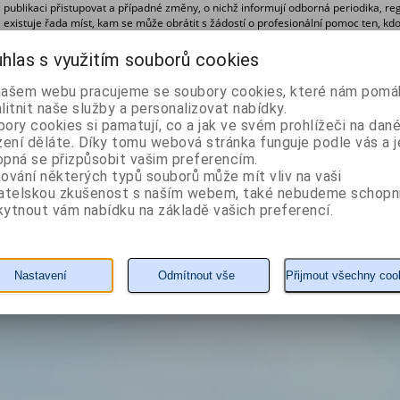
publikaci přistupovat a případné změny, o nichž informují odborná periodika, reg
existuje řada míst, kam se může obrátit s žádostí o profesionální pomoc ten, kdo 
hlas s využitím souborů cookies
našem webu pracujeme se soubory cookies, které nám pomáh
litnit naše služby a personalizovat nabídky.
ory cookies si pamatují, co a jak ve svém prohlížeči na dan
zení děláte. Díky tomu webová stránka funguje podle vás a j
pná se přizpůsobit vašim preferencím.
ování některých typů souborů může mít vliv na vaši
vatelskou zkušenost s naším webem, také nebudeme schopn
ytnout vám nabídku na základě vašich preferencí.
Nastavení
Odmítnout vše
Přijmout všechny coo