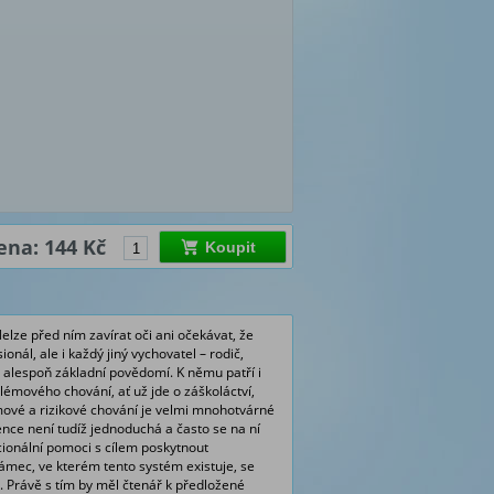
ena: 144 Kč
Koupit
elze před ním zavírat oči ani očekávat, že
nál, ale i každý jiný vychovatel – rodič,
 alespoň základní povědomí. K němu patří i
blémového chování, ať už jde o záškoláctví,
émové a rizikové chování je velmi mnohotvárné
ence není tudíž jednoduchá a často se na ní
ucionální pomoci s cílem poskytnout
rámec, ve kterém tento systém existuje, se
. Právě s tím by měl čtenář k předložené