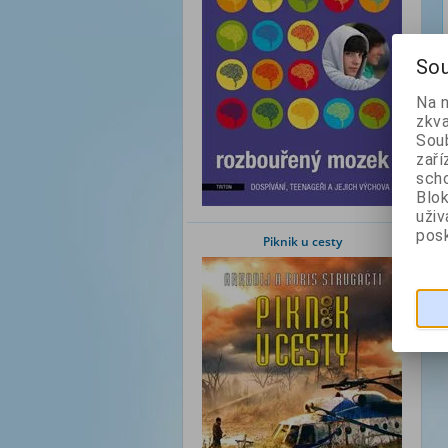
Sou
Na 
zkva
Soub
zaří
scho
Blok
uži
posk
Piknik u cesty