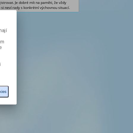
istrovat. Je dobré mít na paměti, že vždy
si neví rady s konkrétní výchovnou situací.
ají
ém
e
i
kies