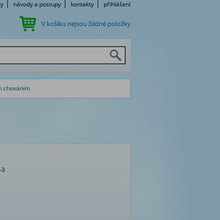
ky
návody a postupy
kontakty
přihlášení
V košíku nejsou žádné položky
m chováním
-3