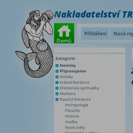
Nakladatelství T
Přihlášení
Nová reg
Kategorie
Novinky
Připravujeme
Dotisky
Krásná literatura
Křesťanská spiritualita
Medicína
Naučná literatura
Antropologie
Filosofie
Historie
Hudba
Nové světy