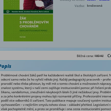
Vazba:
brožovaná
C
Běžná cena:
180 Kč
Popis
Problémové chování žáků patří ke každodenní realitě škol a školských zařízení. N
odezní samo nebo že ho vyřeší někdo jiný. Každý pedagogický pracovník – profesio
prarodič nebo třeba pěstoun, by měl mít o tomto chování a možnostech nápravy
znalost systému, který v naší zemi zajišťuje institucionální pomoc při řešení pro
šikanu, vandalismus, zneužívání návykových látek či jiné nežádoucí jevy. Probl
a za jeho konkrétními projevy mohou být rozmanité příčiny. Profesionální interv
podílí více odborníků či zařízení. Tato publikace mapuje současný systém instit
vychovatelům – v nejširš
ím smyslu tohoto slova – základní přehled. Legislativní 
však pochopitelně mění, a proto se proměňuje i ona cesta institucionální pomoci