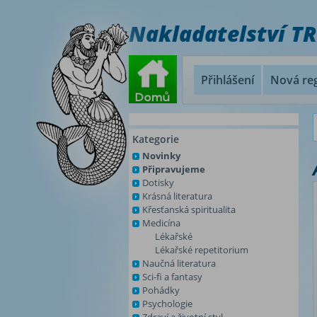
Nakladatelství T
Přihlášení
Nová reg
Kategorie
Novinky
Připravujeme
Dotisky
Krásná literatura
Křesťanská spiritualita
Medicína
Lékařské
Lékařské repetitorium
Naučná literatura
Sci-fi a fantasy
Pohádky
Psychologie