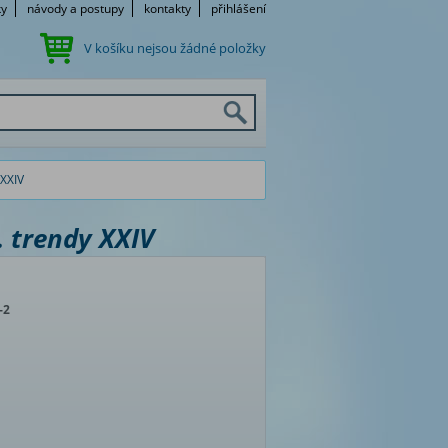
ky
návody a postupy
kontakty
přihlášení
V košíku nejsou žádné položky
 XXIV
. trendy XXIV
-2