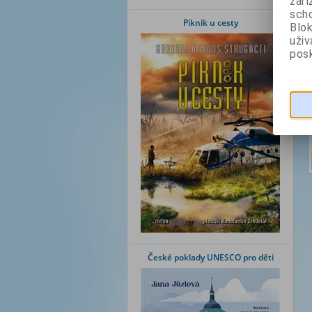
zaří
scho
Piknik u cesty
Blok
uži
posk
České poklady UNESCO pro děti