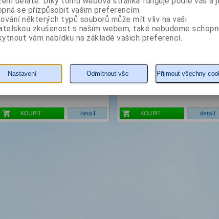
zení děláte. Díky tomu webová stránka funguje podle vás a j
pná se přizpůsobit vašim preferencím.
ování některých typů souborů může mít vliv na vaši
vatelskou zkušenost s naším webem, také nebudeme schopn
ytnout vám nabídku na základě vašich preferencí.
Nastavení
Odmítnout vše
Přijmout všechny coo
208 Kč
200 Kč
KOUPIT
detail
KOUPIT
detail