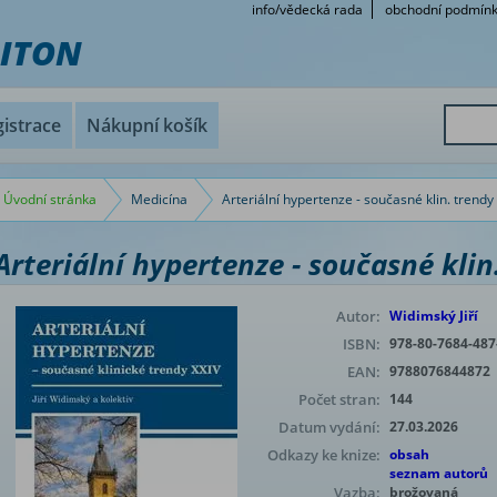
info/vědecká rada
obchodní podmín
RITON
istrace
Nákupní košík
Úvodní stránka
Medicína
Arteriální hypertenze - současné klin. trendy
Arteriální hypertenze - současné klin
Autor:
Widimský Jiří
ISBN:
978-80-7684-487
EAN:
9788076844872
Počet stran:
144
Datum vydání:
27.03.2026
Odkazy ke knize:
obsah
seznam autorů
Vazba:
brožovaná