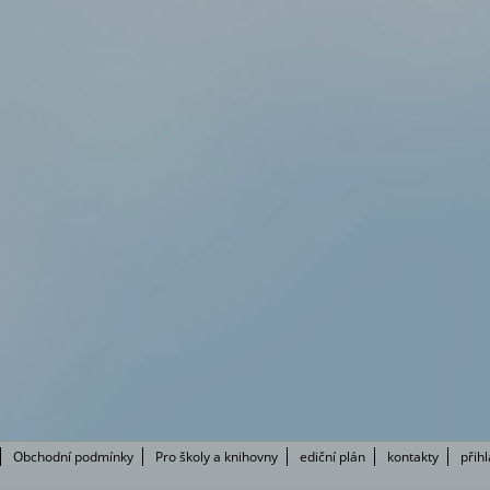
Obchodní podmínky
Pro školy a knihovny
ediční plán
kontakty
přih