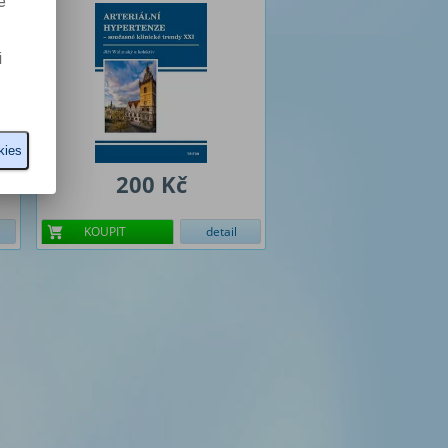
e
i
kies
200 Kč
KOUPIT
detail