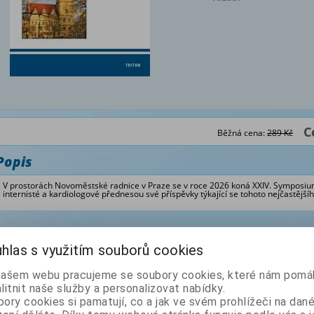
C
Běžná cena:
289 Kč
Popis
V prostorách Novoměstské radnice v Praze se v roce 2026 koná XXIV. Symposium
internisté a kardiologové přednesou své příspěvky týkající se tohoto nejčastějš
Z naší nabídky vám doporučujeme
hlas s využitím souborů cookies
Arteriální hypertenze -
Arteriální hypertenze -
našem webu pracujeme se soubory cookies, které nám pomáh
současné klin. trendy XXIII
současné klin. trendy XXI
litnit naše služby a personalizovat nabídky.
ory cookies si pamatují, co a jak ve svém prohlížeči na dan
Autor: Widimský Jiří
Autor: Widimský Jiří