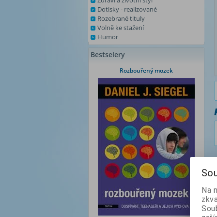
Zdraví a životní styl
Dotisky - realizované
Rozebrané tituly
Volně ke stažení
Humor
Bestselery
Rozbouřený mozek
Sou
Na 
zkva
Soub