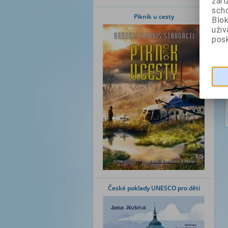
zaří
scho
Piknik u cesty
Blok
uži
posk
České poklady UNESCO pro děti