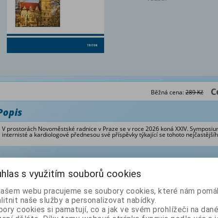
C
Běžná cena:
289 Kč
Popis
V prostorách Novoměstské radnice v Praze se v roce 2026 koná XXIV. Symposium
internisté a kardiologové přednesou své příspěvky týkající se tohoto nejčastějš
Z naší nabídky vám doporučujeme
hlas s využitím souborů cookies
Arteriální hypertenze -
Arteriální hypertenze -
našem webu pracujeme se soubory cookies, které nám pomáh
současné klin. trendy XXIII
současné klin. trendy XXI
litnit naše služby a personalizovat nabídky.
ory cookies si pamatují, co a jak ve svém prohlížeči na dan
Autor: Widimský Jiří
Autor: Widimský Jiří