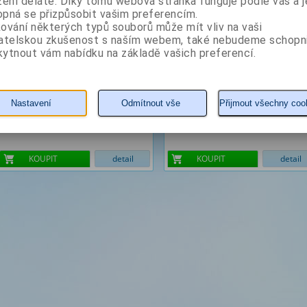
zení děláte. Díky tomu webová stránka funguje podle vás a j
pná se přizpůsobit vašim preferencím.
ování některých typů souborů může mít vliv na vaši
vatelskou zkušenost s naším webem, také nebudeme schopn
ytnout vám nabídku na základě vašich preferencí.
Nastavení
Odmítnout vše
Přijmout všechny coo
208 Kč
200 Kč
KOUPIT
detail
KOUPIT
detail