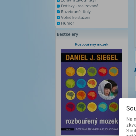
Zdraví a životní styl
Dotisky - realizované
Rozebrané tituly
Volně ke stažení
Humor
Bestselery
Rozbouřený mozek
Sou
Na 
zkva
Soub