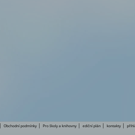
Obchodní podmínky
Pro školy a knihovny
ediční plán
kontakty
přih