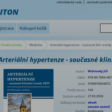
info/vědecká rada
obchodní podmín
RITON
istrace
Nákupní košík
Úvodní stránka
Medicína
Arteriální hypertenze - současné klin. trendy
Arteriální hypertenze - současné klin
Autor:
Widimský Jiří
ISBN:
978-80-7684-487
EAN:
9788076844872
Počet stran:
144
Datum vydání:
27.03.2026
Odkazy ke knize:
obsah
seznam autorů
Vazba:
brožovaná