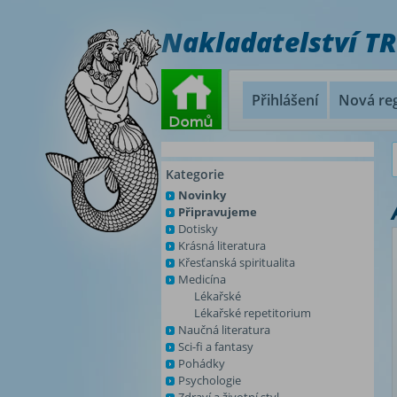
Nakladatelství T
Přihlášení
Nová reg
Kategorie
Novinky
Připravujeme
Dotisky
Krásná literatura
Křesťanská spiritualita
Medicína
Lékařské
Lékařské repetitorium
Naučná literatura
Sci-fi a fantasy
Pohádky
Psychologie