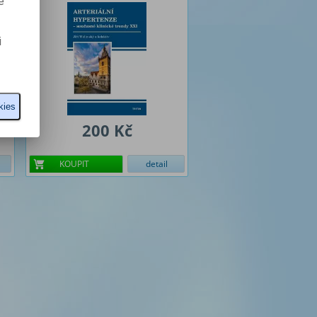
e
i
kies
200 Kč
KOUPIT
detail