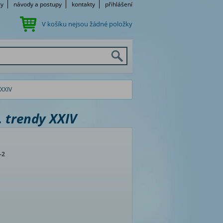
ky
návody a postupy
kontakty
přihlášení
V košíku nejsou žádné položky
 XXIV
. trendy XXIV
-2