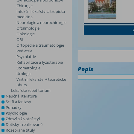
Gynekologie a porodnictví
Chirurgie
Infekční lékařství a tropická
medicína
Neurologie a neurochirurgie
Oftalmologie
Onkologie
ORL
Ortopedie a traumatologie
Pediatrie
Psychiatrie
Rehabilitace a fyzioterapie
Stomatologie
Popis
Urologie
Vnitřní lékařství + teoretické
obory
Lékařské repetitorium
Naučná literatura
Sci-fi a fantasy
Pohádky
Psychologie
Zdraví a životní styl
Dotisky - realizované
Rozebrané tituly