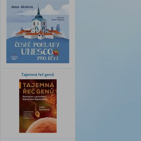
Tajemná řeč genů