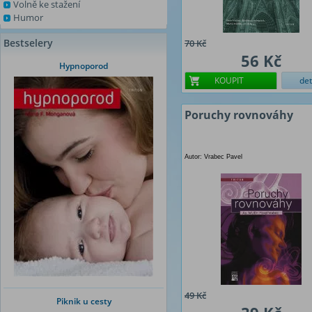
Volně ke stažení
Humor
Bestselery
70 Kč
56 Kč
Hypnoporod
KOUPIT
det
Poruchy rovnováhy
Autor: Vrabec Pavel
49 Kč
Piknik u cesty