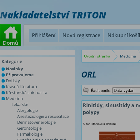
Nakladatelství TRITON
Přihlášení
Nová registrace
Nákupní koší
Úvodní stránka
Medicína
Kategorie
Novinky
ORL
Připravujeme
Dotisky
Krásná literatura
Řadit podle:
Křesťanská spiritualita
Medicína
Lékařské
Rinitidy, sinusitidy a 
Alergologie
polypy
Anesteziologie a resuscitace
Dermatovenerologie
Autor: Markalous Bohumil
Gerontologie
Farmakologie