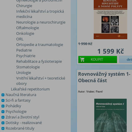
Gynekologie a porodnictví
Chirurgie
Infekční lékařství a tropická
medicína
Neurologie a neurochirurgie
Oftalmologie
Onkologie
ORL
1 998 Kč
Ortopedie a traumatologie
1 599 Kč
Pediatrie
Psychiatrie
KOUPIT
det
Rehabilitace a fyzioterapie
Stomatologie
Urologie
Rovnovážný systém 1-
Vnitřní lékařství + teoretické
Obecná část
obory
Lékařské repetitorium
Autor: Vrabec Pavel
Naučná literatura
Sci-fi a fantasy
Pohádky
Psychologie
Zdraví a životní styl
Dotisky - realizované
Rozebrané tituly