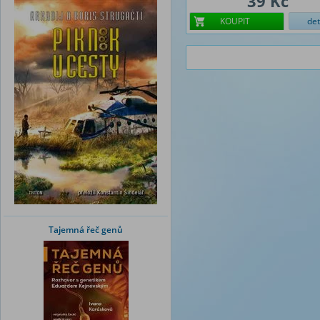
39 Kč
KOUPIT
det
Tajemná řeč genů