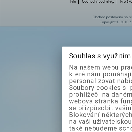
Info
Obchodní podmínky
Pro ško
Obchod postavený na pl
Copyright © 2010 Z
Souhlas s využití
Na našem webu prac
které nám pomáhají 
personalizovat nabí
Soubory cookies si 
prohlížeči na daném
webová stránka fung
se přizpůsobit vaši
Blokování některých
na vaši uživatelsko
také nebudeme sch