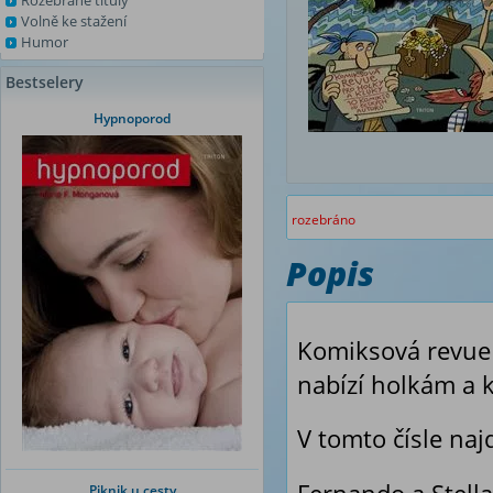
Rozebrané tituly
Volně ke stažení
Humor
Bestselery
Hypnoporod
rozebráno
Popis
Komiksová revue 
nabízí holkám a 
V tomto čísle naj
Piknik u cesty