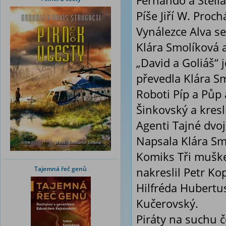
Fernando a Stella
Píše Jiří W. Proch
Vynálezce Alva se
Klára Smolíková a
„David a Goliáš“ 
převedla Klára Sm
Roboti Píp a Půp 
Šinkovský a kresl
Agenti Tajné dvo
Napsala Klára Smo
Komiks Tři muške
Tajemná řeč genů
nakreslil Petr Kop
Hilfréda Hubertu
Kučerovský.
Piráty na suchu 