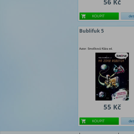
56 Kč
KOUPIT
det
Bublifuk 5
Autor: Smolíková Klára ed.
55 Kč
KOUPIT
det