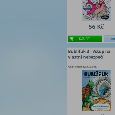
56 Kč
KOUPIT
det
Bublifuk 3 - Vstup na
vlastní nebezpečí
Autor: Smolíková Klára ed.