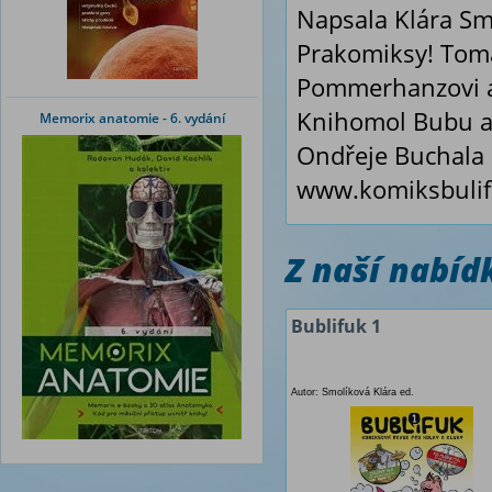
Napsala Klára Smo
Prakomiksy! Tomá
Pommerhanzovi a 
Knihomol Bubu a
Memorix anatomie - 6. vydání
Ondřeje Buchala p
www.komiksbulif
Z naší nabí
Bublifuk 1
Autor: Smolíková Klára ed.