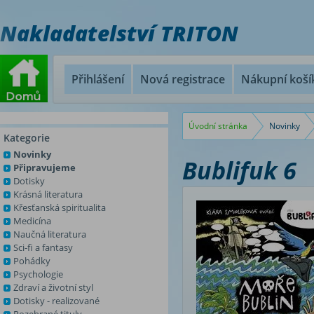
Nakladatelství TRITON
Přihlášení
Nová registrace
Nákupní koší
Úvodní stránka
Novinky
Kategorie
Novinky
Bublifuk 6
Připravujeme
Dotisky
Krásná literatura
Křesťanská spiritualita
Medicína
Naučná literatura
Sci-fi a fantasy
Pohádky
Psychologie
Zdraví a životní styl
Dotisky - realizované