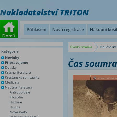
Nakladatelství TRITON
Přihlášení
Nová registrace
Nákupní koší
Úvodní stránka
Naučná lite
Kategorie
Novinky
Čas soumr
Připravujeme
Dotisky
Krásná literatura
Křesťanská spiritualita
Medicína
Naučná literatura
Antropologie
Filosofie
Historie
Hudba
Nové světy