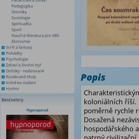
Pacientské a zdraví
Pedagogika
Slovníky
Sociologie
Spiritualita
Sport
Naučná literatura pro děti
Ekonomie
Sci-fi a fantasy
Pohádky
Psychologie
Zdraví a životní styl
Dotisky - realizované
Popis
Rozebrané tituly
Volně ke stažení
Humor
Charakteristickým
Bestselery
koloniálních říš
poměrně rychle ro
Hypnoporod
Dosažená nezávis
hospodářského a s
patrný civilizační