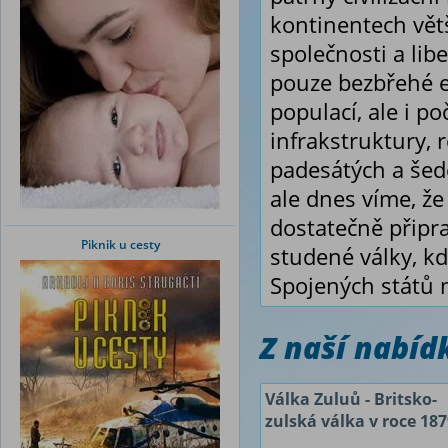
kontinentech vět
společnosti a li
pouze bezbřehé e
populací, ale i 
infrakstruktury, r
padesátých a šed
ale dnes víme, že
dostatečně připr
Piknik u cesty
studené války, k
Spojených států m
Z naší nabí
Válka Zuluů - Britsko-
zulská válka v roce 18