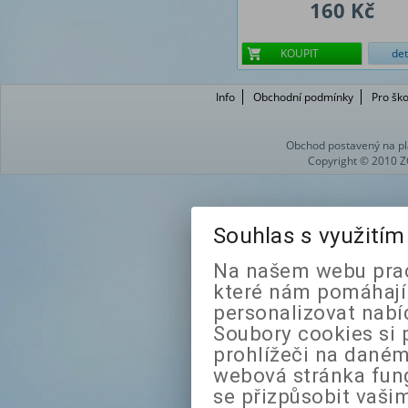
160 Kč
KOUPIT
det
Info
Obchodní podmínky
Pro ško
Obchod postavený na pl
Copyright © 2010 Z
Souhlas s využití
Na našem webu prac
které nám pomáhají 
personalizovat nabí
Soubory cookies si 
prohlížeči na daném
webová stránka fung
se přizpůsobit vaši