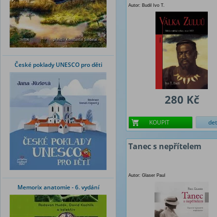
Autor: Budil Ivo T.
České poklady UNESCO pro děti
280 Kč
KOUPIT
det
Tanec s nepřítelem
Autor: Glaser Paul
Memorix anatomie - 6. vydání