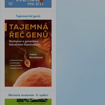
Tajemná řeč genů
Memorix anatomie - 6. vydání