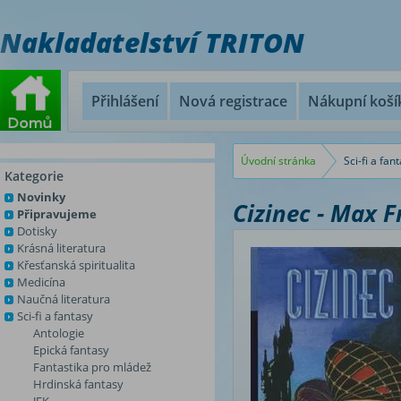
Nakladatelství TRITON
Přihlášení
Nová registrace
Nákupní koší
Úvodní stránka
Sci-fi a fan
Kategorie
Novinky
Cizinec - Max F
Připravujeme
Dotisky
Krásná literatura
Křesťanská spiritualita
Medicína
Naučná literatura
Sci-fi a fantasy
Antologie
Epická fantasy
Fantastika pro mládež
Hrdinská fantasy