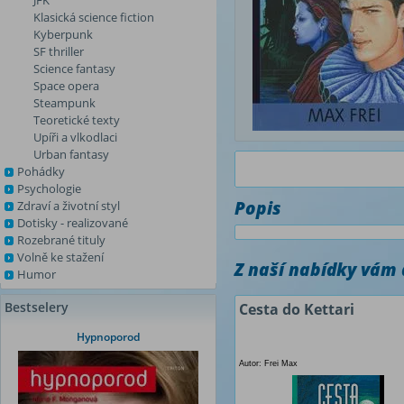
JFK
Klasická science fiction
Kyberpunk
SF thriller
Science fantasy
Space opera
Steampunk
Teoretické texty
Upíři a vlkodlaci
Urban fantasy
Pohádky
Psychologie
Popis
Zdraví a životní styl
Dotisky - realizované
Rozebrané tituly
Volně ke stažení
Z naší nabídky vám
Humor
Bestselery
Cesta do Kettari
Hypnoporod
Autor: Frei Max