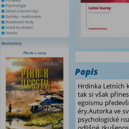
Pohádky
Psychologie
Zdraví a životní styl
Dotisky - realizované
Rozebrané tituly
Volně ke stažení
Humor
Bestselery
Piknik u cesty
Popis
Hrdinka Letních k
tak si však přine
egoismu především
éry.Autorka ve sv
psychologické roz
odlišné zkušenos