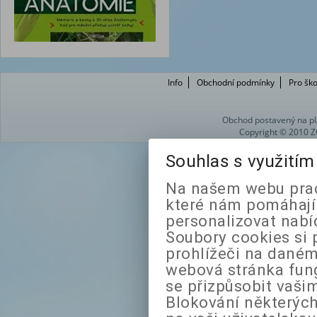
Info
Obchodní podmínky
Pro ško
Obchod postavený na pl
Copyright © 2010 Z
Souhlas s využití
Na našem webu prac
které nám pomáhají 
personalizovat nabí
Soubory cookies si 
prohlížeči na daném
webová stránka fung
se přizpůsobit vaši
Blokování některých