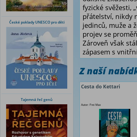
fyzické svěžesti,
přátelství, nikd
České poklady UNESCO pro děti
jedinců, muže a že
projev se proměň
Zároveň však stá
zápasem s vnitřn
Z naší nabí
Cesta do Kettari
Tajemná řeč genů
Autor: Frei Max