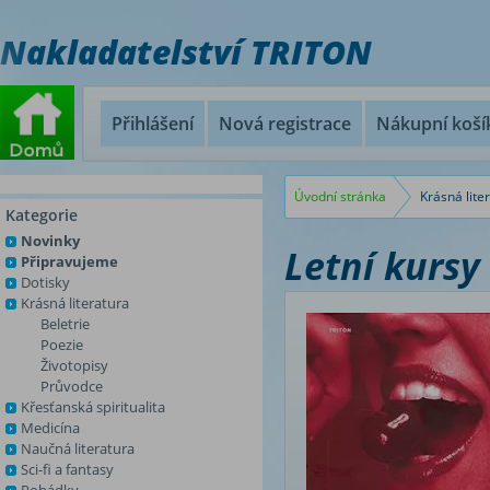
Nakladatelství TRITON
Přihlášení
Nová registrace
Nákupní koší
Úvodní stránka
Krásná lite
Kategorie
Novinky
Letní kursy
Připravujeme
Dotisky
Krásná literatura
Beletrie
Poezie
Životopisy
Průvodce
Křesťanská spiritualita
Medicína
Naučná literatura
Sci-fi a fantasy