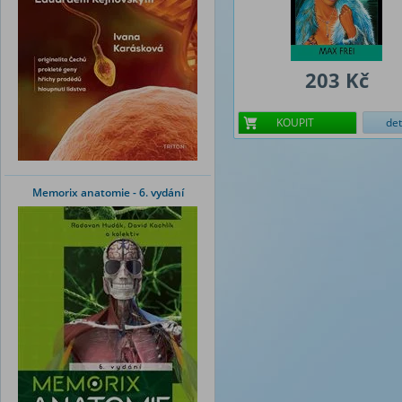
203 Kč
KOUPIT
det
Memorix anatomie - 6. vydání