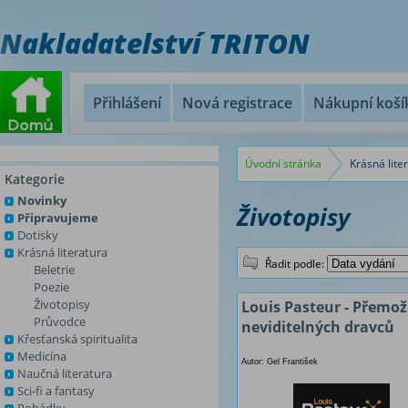
Nakladatelství TRITON
Přihlášení
Nová registrace
Nákupní koší
Úvodní stránka
Krásná lite
Kategorie
Novinky
Životopisy
Připravujeme
Dotisky
Krásná literatura
Řadit podle:
Beletrie
Poezie
Životopisy
Louis Pasteur - Přemož
Průvodce
neviditelných dravců
Křesťanská spiritualita
Medicína
Autor: Gel František
Naučná literatura
Sci-fi a fantasy