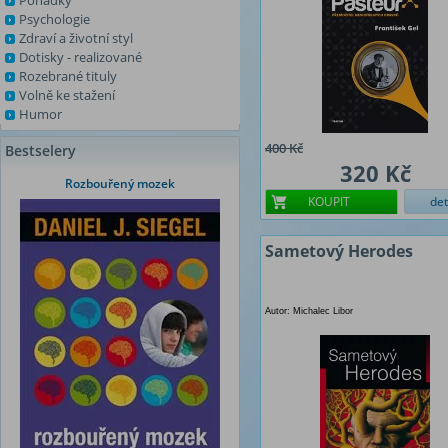
Pohádky
Psychologie
Zdraví a životní styl
Dotisky - realizované
Rozebrané tituly
Volně ke stažení
Humor
400 Kč
Bestselery
320 Kč
Rozbouřený mozek
KOUPIT
det
Sametový Herodes
Autor: Michalec Libor