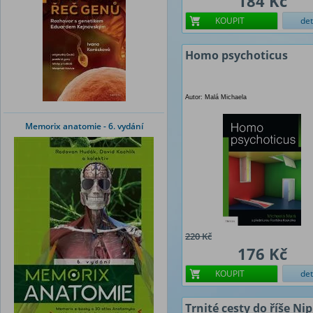
184 Kč
KOUPIT
det
Homo psychoticus
Autor: Malá Michaela
Memorix anatomie - 6. vydání
220 Kč
176 Kč
KOUPIT
det
Trnité cesty do říše Ni