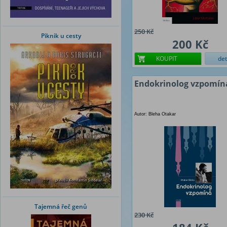
250 Kč
Piknik u cesty
200 Kč
KOUPIT
det
Endokrinolog vzpomín
Autor: Bleha Otakar
Tajemná řeč genů
230 Kč