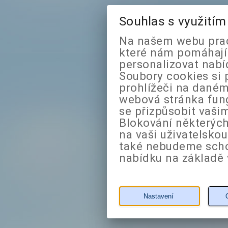
Souhlas s využití
Na našem webu prac
které nám pomáhají 
personalizovat nabí
Soubory cookies si 
prohlížeči na daném
webová stránka fung
se přizpůsobit vaši
Blokování některých
na vaši uživatelsko
také nebudeme sch
nabídku na základě 
Nastavení