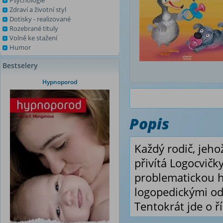
Psychologie
Zdraví a životní styl
Dotisky - realizované
Rozebrané tituly
Volně ke stažení
Humor
Bestselery
Hypnoporod
Popis
Každý rodič, jeho
přivítá Logocvičk
problematickou h
logopedickými odb
Tentokrát jde o ř