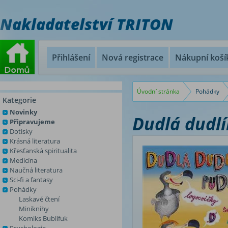
Nakladatelství TRITON
Přihlášení
Nová registrace
Nákupní koší
Úvodní stránka
Pohádky
Kategorie
Novinky
Dudlá dudlí
Připravujeme
Dotisky
Krásná literatura
Křesťanská spiritualita
Medicína
Naučná literatura
Sci-fi a fantasy
Pohádky
Laskavé čtení
Miniknihy
Komiks Bublifuk