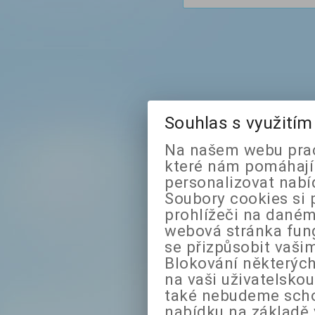
Souhlas s využití
Na našem webu prac
které nám pomáhají 
personalizovat nabí
Soubory cookies si 
prohlížeči na daném
webová stránka fung
se přizpůsobit vaši
Blokování některých
na vaši uživatelsko
také nebudeme sch
nabídku na základě 