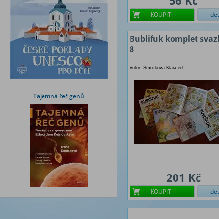
56 Kč
KOUPIT
det
Bublifuk komplet svaz
8
Autor: Smolíková Klára ed.
Tajemná řeč genů
201 Kč
KOUPIT
det