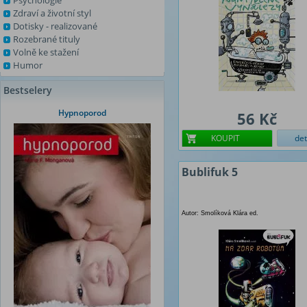
Psychologie
Zdraví a životní styl
Dotisky - realizované
Rozebrané tituly
Volně ke stažení
Humor
Bestselery
Hypnoporod
56 Kč
KOUPIT
det
Bublifuk 5
Autor: Smolíková Klára ed.