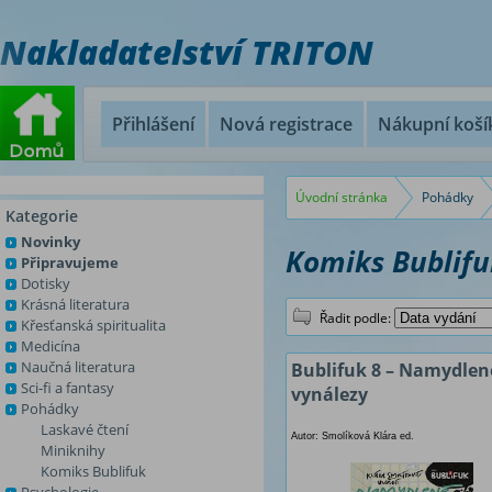
Nakladatelství TRITON
Přihlášení
Nová registrace
Nákupní koší
Úvodní stránka
Pohádky
Kategorie
Novinky
Komiks Bublifu
Připravujeme
Dotisky
Krásná literatura
Řadit podle:
Křesťanská spiritualita
Medicína
Naučná literatura
Bublifuk 8 – Namydlen
Sci-fi a fantasy
vynálezy
Pohádky
Laskavé čtení
Autor: Smolíková Klára ed.
Miniknihy
Komiks Bublifuk