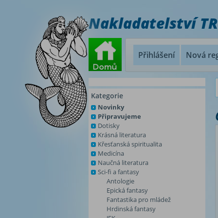
Nakladatelství T
Přihlášení
Nová reg
Kategorie
Novinky
Připravujeme
Dotisky
Krásná literatura
Křesťanská spiritualita
Medicína
Naučná literatura
Sci-fi a fantasy
Antologie
Epická fantasy
Fantastika pro mládež
Hrdinská fantasy