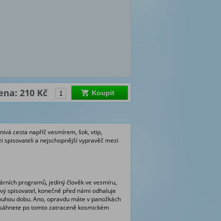
ena: 210 Kč
Koupit
znivá cesta napříč vesmírem, šok, vtip,
zi spisovateli a nejschopnější vypravěč mezi
árních programů, jediný člověk ve vesmíru,
nivý spisovatel, konečně před námi odhaluje
 dlouhou dobu. Ano, opravdu máte v panožkách
i nesáhnete po tomto zatraceně kosmickém