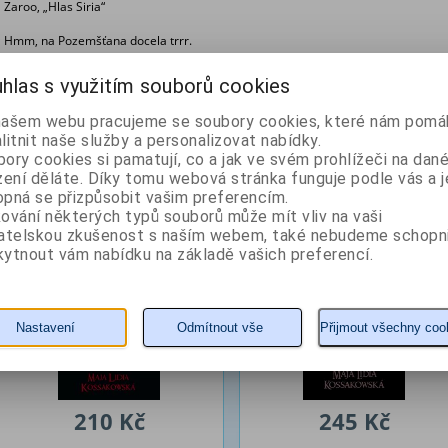
Zaroo, „Hlas Siria“
Hmm, na Pozemšťana docela trrr.
S´mmm-ak, literárně-kulinární kritik sedmnáctého stupně.
hlas s využitím souborů cookies
Z naší nabídky vám doporučujeme
našem webu pracujeme se soubory cookies, které nám pomáh
litnit naše služby a personalizovat nabídky.
ory cookies si pamatují, co a jak ve svém prohlížeči na dan
Řád Kraje Světa, svazek
Rozsévač větru
zení děláte. Díky tomu webová stránka funguje podle vás a j
druhý
pná se přizpůsobit vašim preferencím.
ování některých typů souborů může mít vliv na vaši
Autor: Kossakowska Maja Lidia
Autor: Kossakowska Maja Lidia
vatelskou zkušenost s naším webem, také nebudeme schopn
ytnout vám nabídku na základě vašich preferencí.
Nastavení
Odmítnout vše
Přijmout všechny coo
210 Kč
245 Kč