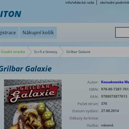
info/vědecká rada
obchodní podmín
RITON
istrace
Nákupní košík
Úvodní stránka
Sci-fi a fantasy
Grilbar Galaxie
Grilbar Galaxie
Autor:
Kossakowska Ma
ISBN:
978-80-7387-761
EAN:
9788073877613
Počet stran:
376
Datum vydání:
27.08.2014
Odkazy ke knize:
Vazba:
vázaná