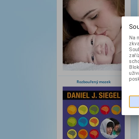
Sou
Na 
zkva
Soub
zaří
scho
Blok
uži
posk
Rozbouřený mozek