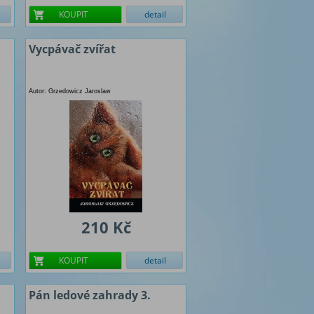
KOUPIT
detail
Vycpávač zvířat
Autor: Grzedowicz Jaroslaw
210 Kč
KOUPIT
detail
Pán ledové zahrady 3.