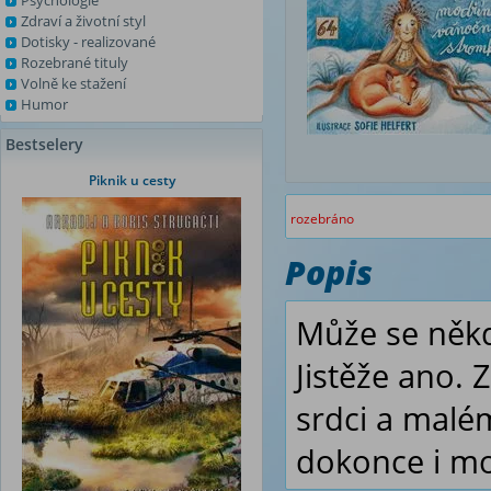
Psychologie
Zdraví a životní styl
Dotisky - realizované
Rozebrané tituly
Volně ke stažení
Humor
Bestselery
Piknik u cesty
rozebráno
Popis
Může se někdy
Jistěže ano.
srdci a malé
dokonce i m