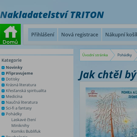
Nakladatelství TRITON
Přihlášení
Nová registrace
Nákupní koší
Úvodní stránka
Pohádky
Kategorie
Novinky
Jak chtěl 
Připravujeme
Dotisky
Krásná literatura
Křesťanská spiritualita
Medicína
Naučná literatura
Sci-fi a fantasy
Pohádky
Laskavé čtení
Miniknihy
Komiks Bublifuk