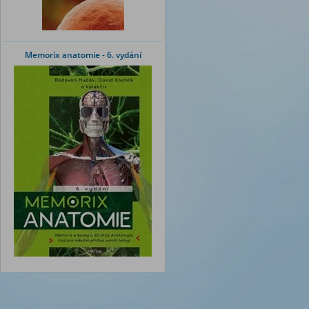
Memorix anatomie - 6. vydání