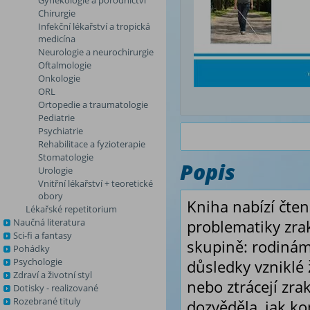
Gynekologie a porodnictví
Chirurgie
Infekční lékařství a tropická
medicína
Neurologie a neurochirurgie
Oftalmologie
Onkologie
ORL
Ortopedie a traumatologie
Pediatrie
Psychiatrie
Rehabilitace a fyzioterapie
Stomatologie
Popis
Urologie
Vnitřní lékařství + teoretické
obory
Kniha nabízí čte
Lékařské repetitorium
Naučná literatura
problematiky zrak
Sci-fi a fantasy
skupině: rodinám 
Pohádky
Psychologie
důsledky vzniklé ž
Zdraví a životní styl
nebo ztrácejí zrak
Dotisky - realizované
Rozebrané tituly
dozvěděla, jak k