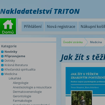
Nakladatelství TRITON
Přihlášení
Nová registrace
Nákupní koší
Úvodní stránka
Medicína
Kategorie
Novinky
Jak žít s t
Připravujeme
Dotisky
Krásná literatura
Křesťanská spiritualita
Medicína
Lékařské
Alergologie
Anesteziologie a resuscitace
Dermatovenerologie
Gerontologie
Farmakologie