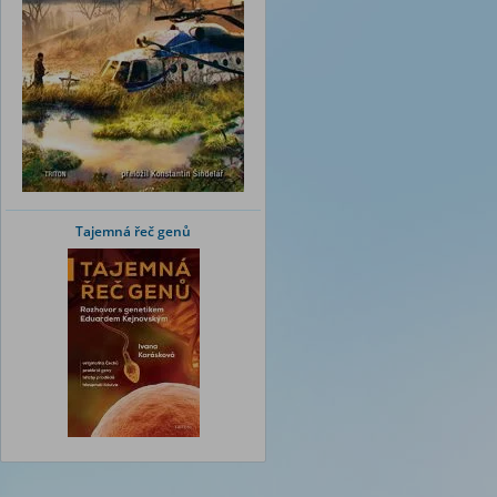
Tajemná řeč genů