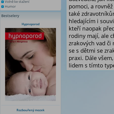
Volně ke stažení
pomoci, a rovněž
Humor
také zdravotníků
Bestselery
hledajícím i sou
Hypnoporod
kteří naopak před
rodiny mají, ale 
zrakových vad či
se s dětmi se zr
praxi. Dále všem,
lidem s tímto ty
Rozbouřený mozek