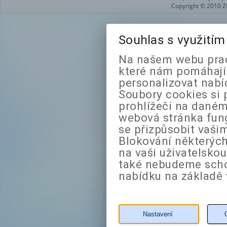
Copyright © 2010 Z
Souhlas s využití
Na našem webu prac
které nám pomáhají 
personalizovat nabí
Soubory cookies si 
prohlížeči na daném
webová stránka fung
se přizpůsobit vaši
Blokování některých
na vaši uživatelsko
také nebudeme sch
nabídku na základě 
Nastavení