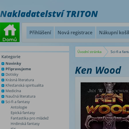
Nakladatelství TRITON
Přihlášení
Nová registrace
Nákupní koší
Úvodní stránka
Sci-fi a fan
Kategorie
Novinky
Ken Wood
Připravujeme
Dotisky
Krásná literatura
Křesťanská spiritualita
Medicína
Naučná literatura
Sci-fi a fantasy
Antologie
Epická fantasy
Fantastika pro mládež
Hrdinská fantasy