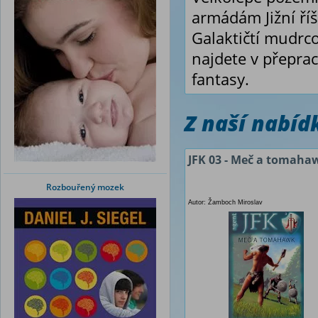
armádám Jižní říš
Galaktičtí mudrco
najdete v přepra
fantasy.
Z naší nabí
JFK 03 - Meč a tomaha
Rozbouřený mozek
Autor: Žamboch Miroslav