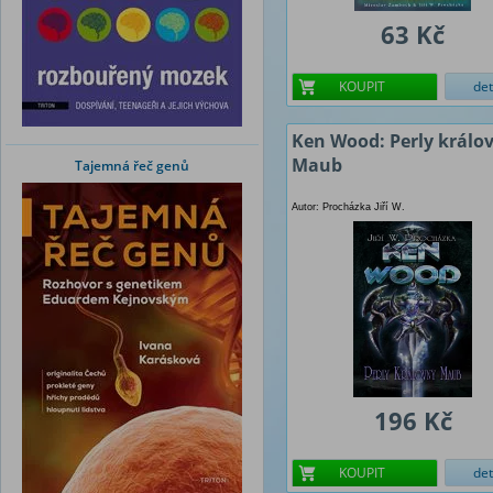
63 Kč
KOUPIT
det
Ken Wood: Perly králo
Maub
Tajemná řeč genů
Autor: Procházka Jiří W.
196 Kč
KOUPIT
det