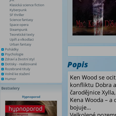
JFK
Klasická science fiction
Kyberpunk
SF thriller
Science fantasy
Space opera
Steampunk
Teoretické texty
Upíři a vlkodlaci
Urban fantasy
Pohádky
Psychologie
Zdraví a životní styl
Popis
Dotisky - realizované
Rozebrané tituly
Volně ke stažení
Ken Wood se ocit
Humor
konfliktu Dobra a
Bestselery
čarodějnice Xyll
Hypnoporod
Kena Wooda – a d
bojuje…
Velkolepé pozemní