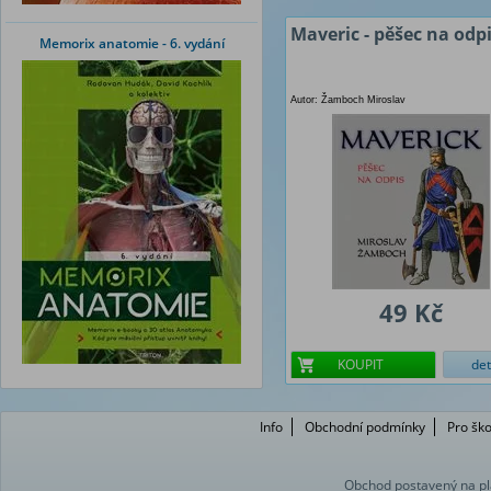
Maveric - pěšec na odp
Memorix anatomie - 6. vydání
Autor: Žamboch Miroslav
49 Kč
KOUPIT
det
Info
Obchodní podmínky
Pro ško
Obchod postavený na pl