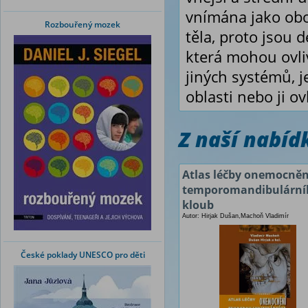
vnímána jako obor
Rozbouřený mozek
těla, proto jsou 
která mohou ovli
jiných systémů, 
oblasti nebo ji ov
Z naší nabí
Atlas léčby onemocněn
temporomandibulární
kloub
Autor: Hirjak Dušan,Machoň Vladimír
České poklady UNESCO pro děti