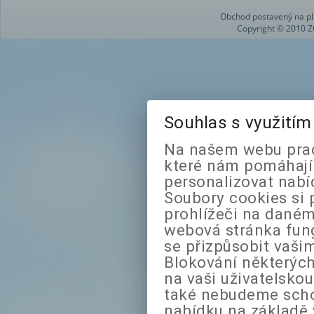
Obchod postavený na pl
Copyright © 2010 Z
Souhlas s využití
Na našem webu prac
které nám pomáhají 
personalizovat nabí
Soubory cookies si 
prohlížeči na daném
webová stránka fung
se přizpůsobit vaši
Blokování některých
na vaši uživatelsko
také nebudeme sch
nabídku na základě 