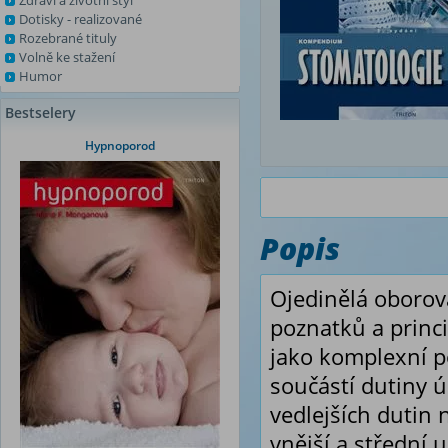
Zdraví a životní styl
Dotisky - realizované
Rozebrané tituly
Volně ke stažení
Humor
Bestselery
Hypnoporod
Popis
Ojedinělá oborov
poznatků a princ
jako komplexní po
součástí dutiny ú
vedlejších dutin 
vnější a střední 