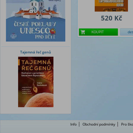
520 Kč
KOUPIT
det
Tajemná řeč genů
Info
Obchodní podmínky
Pro ško