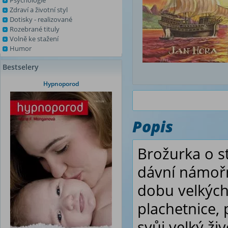
Psychologie
Zdraví a životní styl
Dotisky - realizované
Rozebrané tituly
Volně ke stažení
Humor
Bestselery
Hypnoporod
Popis
Brožurka o st
dávní námořní
dobu velkých
plachetnice,
svůj velký ži