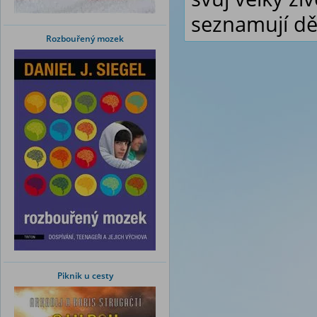
seznamují d
Rozbouřený mozek
Piknik u cesty