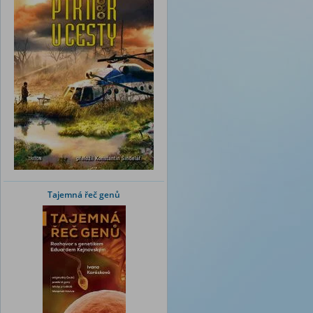
Tajemná řeč genů