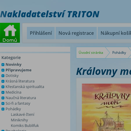
Nakladatelství TRITON
Přihlášení
Nová registrace
Nákupní koší
Úvodní stránka
Pohádky
Kategorie
Novinky
Královny m
Připravujeme
Dotisky
Krásná literatura
Křesťanská spiritualita
Medicína
Naučná literatura
Sci-fi a fantasy
Pohádky
Laskavé čtení
Miniknihy
Komiks Bublifuk