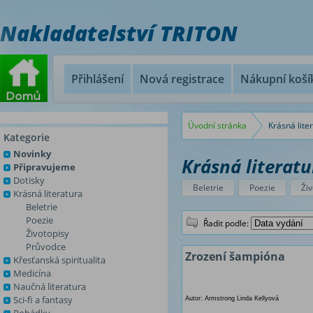
Nakladatelství TRITON
Přihlášení
Nová registrace
Nákupní koší
Úvodní stránka
Krásná lite
Kategorie
Novinky
Krásná literatu
Připravujeme
Dotisky
Beletrie
Poezie
Živ
Krásná literatura
Beletrie
Poezie
Řadit podle:
Životopisy
Průvodce
Zrození šampióna
Křesťanská spiritualita
Medicína
Naučná literatura
Sci-fi a fantasy
Autor: Armstrong Linda Kellyová