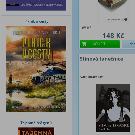
Piknik u cesty
185 Kč
148 Kč
KOUPIT
det
Stínová tanečnice
Autor: Bradby Tom
Tajemná řeč genů