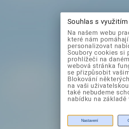
Souhlas s využití
Na našem webu prac
které nám pomáhají 
personalizovat nabí
Soubory cookies si 
prohlížeči na daném
webová stránka fung
se přizpůsobit vaši
Blokování některých
na vaši uživatelsko
také nebudeme sch
nabídku na základě 
Nastavení