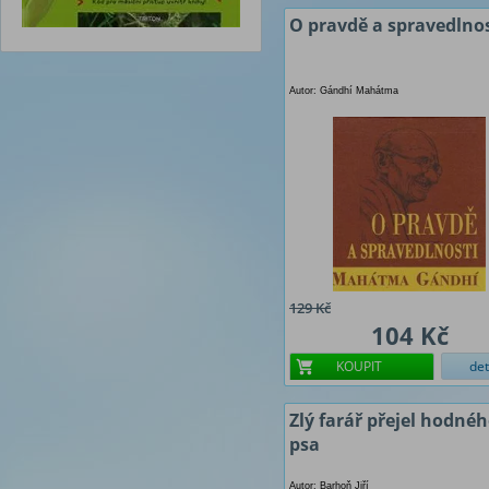
O pravdě a spravedlnos
Autor: Gándhí Mahátma
129 Kč
104 Kč
KOUPIT
det
Zlý farář přejel hodné
psa
Autor: Barhoň Jiří