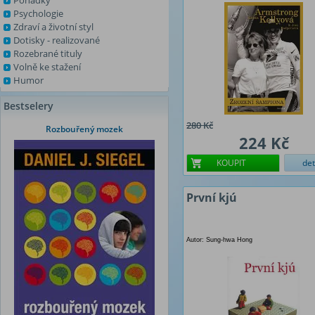
Pohádky
Psychologie
Zdraví a životní styl
Dotisky - realizované
Rozebrané tituly
Volně ke stažení
Humor
Bestselery
280 Kč
Rozbouřený mozek
224 Kč
KOUPIT
det
První kjú
Autor: Sung-hwa Hong