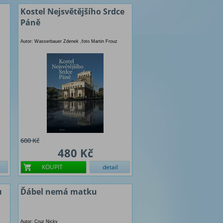
Kostel Nejsvětějšího Srdce
Páně
Autor: Wasserbauer Zdenek ,foto Martin Frouz
600 Kč
480 Kč
KOUPIT
detail
u
Ďábel nemá matku
Autor: Cruz Nicky