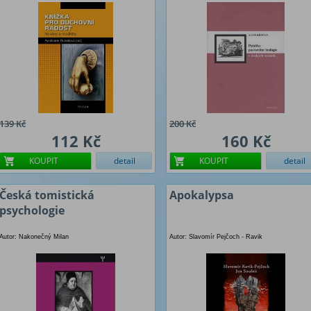
139 Kč
200 Kč
112 Kč
160 Kč
KOUPIT
detail
KOUPIT
detail
Česká tomistická
Apokalypsa
psychologie
Autor: Nakonečný Milan
Autor: Slavomír Pejčoch - Ravik