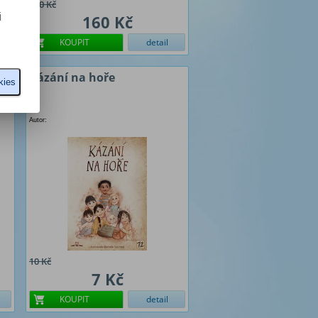
200 Kč
i
160 Kč
KOUPIT
detail
Kázání na hoře
kies
Autor:
10 Kč
7 Kč
KOUPIT
detail