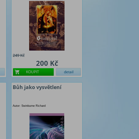
249 Kč
200 Kč
KOUPIT
detail
Bůh jako vysvětlení
Autor: Swinburne Richard