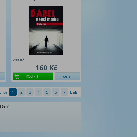
200 Kč
160 Kč
KOUPIT
detail
chozí
1
2
3
4
5
6
7
Další
lášení