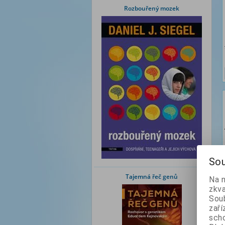
Rozbouřený mozek
Sou
Tajemná řeč genů
Na 
zkva
Soub
zaří
scho