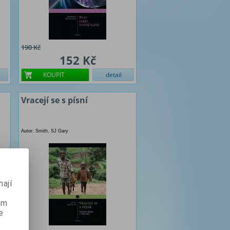
190 Kč
152 Kč
KOUPIT
detail
Vracejí se s písní
Autor: Smith, SJ Gary
ají
ém
e