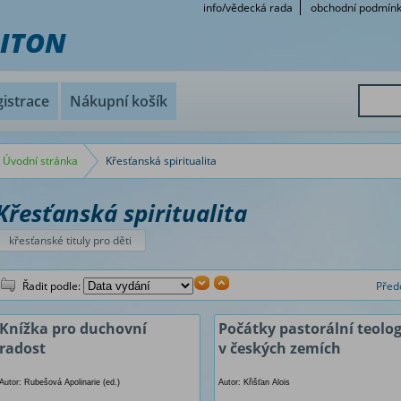
info/vědecká rada
obchodní podmín
RITON
istrace
Nákupní košík
Úvodní stránka
Křesťanská spiritualita
Křesťanská spiritualita
křesťanské tituly pro děti
Řadit podle:
Před
Knížka pro duchovní
Počátky pastorální teolog
radost
v českých zemích
Autor: Rubešová Apolinarie (ed.)
Autor: Křišťan Alois