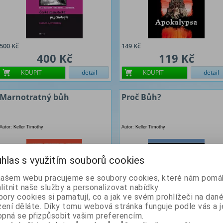
500 Kč
149 Kč
400 Kč
119 Kč
KOUPIT
detail
KOUPIT
detail
Marnotratný bůh
Proč Bůh?
Autor: Keller Timothy
Autor: Keller Timothy
hlas s využitím souborů cookies
našem webu pracujeme se soubory cookies, které nám pomáh
litnit naše služby a personalizovat nabídky.
ory cookies si pamatují, co a jak ve svém prohlížeči na dan
zení děláte. Díky tomu webová stránka funguje podle vás a j
pná se přizpůsobit vašim preferencím.