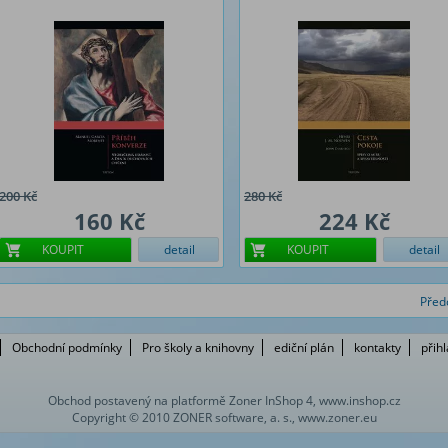
200 Kč
280 Kč
160 Kč
224 Kč
KOUPIT
detail
KOUPIT
detail
Před
Obchodní podmínky
Pro školy a knihovny
ediční plán
kontakty
přih
Obchod postavený na platformě Zoner InShop 4, www.inshop.cz
Copyright © 2010 ZONER software, a. s., www.zoner.eu