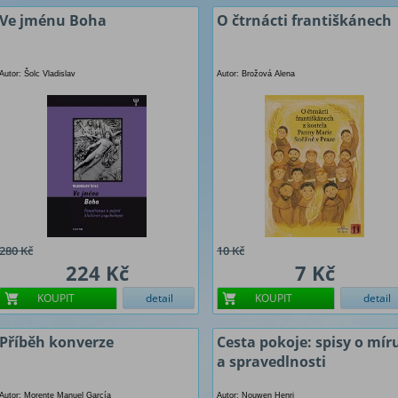
Ve jménu Boha
O čtrnácti františkánech
Autor: Šolc Vladislav
Autor: Brožová Alena
280 Kč
10 Kč
224 Kč
7 Kč
KOUPIT
detail
KOUPIT
detail
Příběh konverze
Cesta pokoje: spisy o mír
a spravedlnosti
Autor: Morente Manuel García
Autor: Nouwen Henri