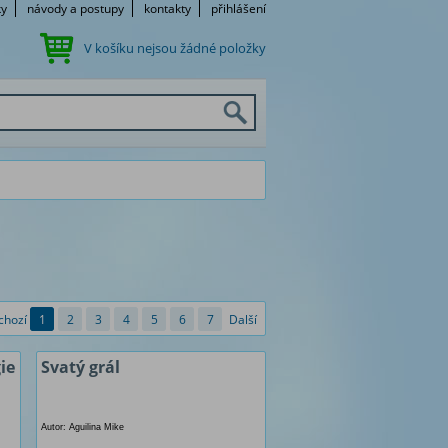
ky
návody a postupy
kontakty
přihlášení
V košíku nejsou žádné položky
chozí
1
2
3
4
5
6
7
Další
ie
Svatý grál
Autor: Aguilina Mike