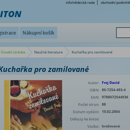
info/vědecká rada
obchodní podmín
RITON
istrace
Nákupní košík
Úvodní stránka
Naučná literatura
Kuchařka pro zamilované
Kuchařka pro zamilované
Autor:
Frej David
ISBN:
80-7254-493-4
EAN:
9788072544936
Počet stran:
88
Datum vydání:
10.02.2004
Odkazy ke knize:
Vazba:
brožovaná