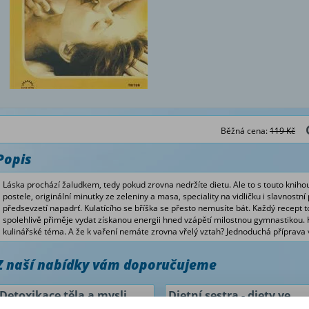
Běžná cena:
119 Kč
Popis
Láska prochází žaludkem, tedy pokud zrovna nedržíte dietu. Ale to s touto knih
postele, originální minutky ze zeleniny a masa, speciality na vidličku i slavnostn
předsevzetí napadrť. Kulatícího se bříška se přesto nemusíte bát. Každý recept t
spolehlivě přiměje vydat získanou energii hned vzápětí milostnou gymnastikou. 
kulinářské téma. A že k vaření nemáte zrovna vřelý vztah? Jednoduchá příprava 
Z naší nabídky vám doporučujeme
Detoxikace těla a mysli
Dietní sestra - diety ve