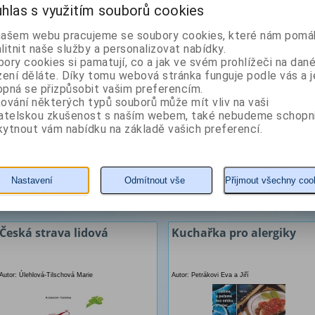
zdraví a nemoci
hlas s využitím souborů cookies
Autor: Frej David
Autor: Frej David
našem webu pracujeme se soubory cookies, které nám pomáh
litnit naše služby a personalizovat nabídky.
ory cookies si pamatují, co a jak ve svém prohlížeči na dan
zení děláte. Díky tomu webová stránka funguje podle vás a j
pná se přizpůsobit vašim preferencím.
ování některých typů souborů může mít vliv na vaši
vatelskou zkušenost s naším webem, také nebudeme schopn
ytnout vám nabídku na základě vašich preferencí.
56 Kč
264 Kč
Nastavení
Odmítnout vše
Přijmout všechny coo
KOUPIT
detail
KOUPIT
detail
Česká strava lidová
Kuchařka pro alergiky
Autor: Úlehlová-Tilschová Marie
Autor: Petrákovi Eva a Jiří