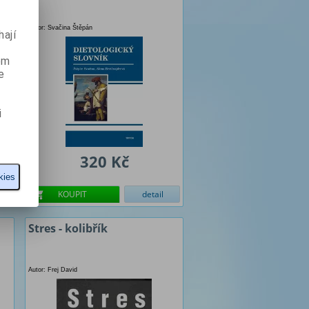
Autor: Svačina Štěpán
ají
ém
e
i
320 Kč
kies
KOUPIT
detail
Stres - kolibřík
Autor: Frej David