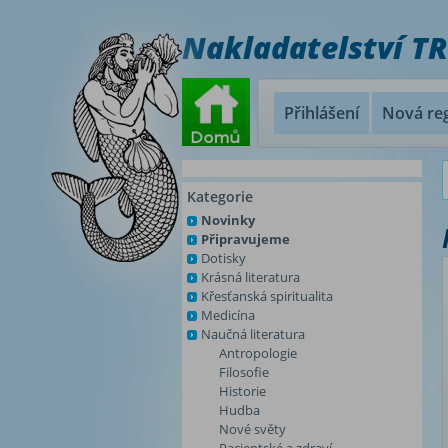
Nakladatelství T
Přihlášení
Nová reg
Kategorie
Novinky
Připravujeme
Dotisky
Krásná literatura
Křesťanská spiritualita
Medicína
Naučná literatura
Antropologie
Filosofie
Historie
Hudba
Nové světy