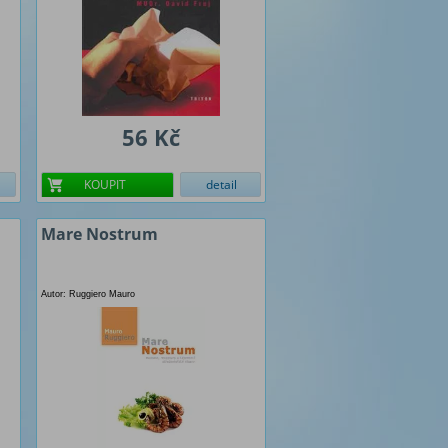
56 Kč
KOUPIT
detail
Mare Nostrum
Autor: Ruggiero Mauro