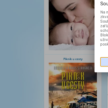
Sou
Na 
zkva
Soub
zaří
scho
Blok
uži
posk
Piknik u cesty