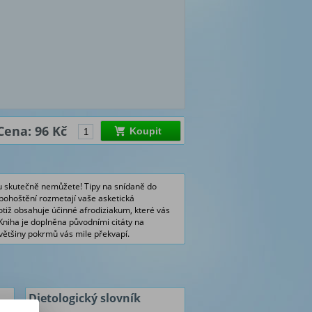
Cena: 96 Kč
Koupit
ou skutečně nemůžete! Tipy na snídaně do
í pohoštění rozmetají vaše asketická
otiž obsahuje účinné afrodiziakum, které vás
Kniha je doplněna původními citáty na
většiny pokrmů vás mile překvapí.
Dietologický slovník