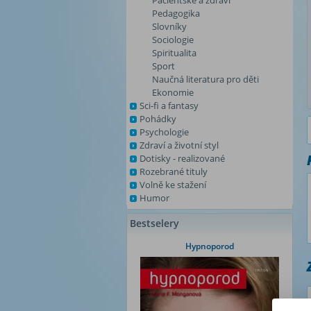
Pacientské a zdraví
Pedagogika
Slovníky
Sociologie
Spiritualita
Sport
Naučná literatura pro děti
Ekonomie
Sci-fi a fantasy
Pohádky
Psychologie
Zdraví a životní styl
Dotisky - realizované
Rozebrané tituly
Volně ke stažení
Humor
Bestselery
Hypnoporod