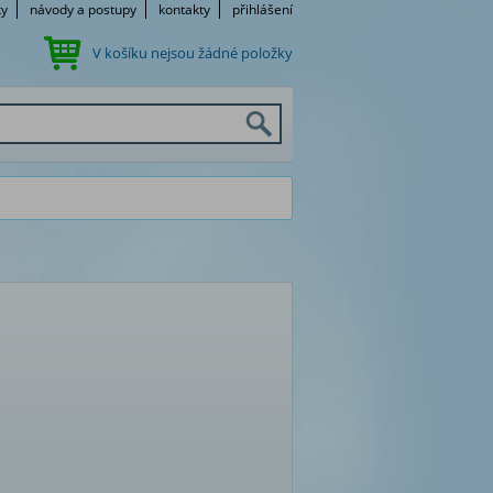
ky
návody a postupy
kontakty
přihlášení
V košíku nejsou žádné položky