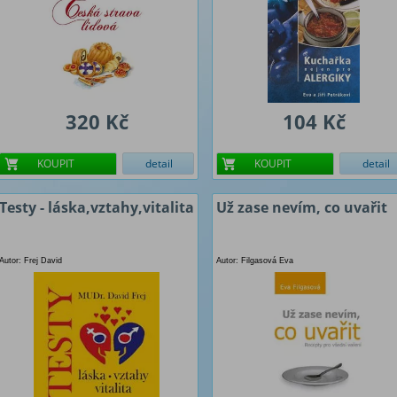
320 Kč
104 Kč
KOUPIT
detail
KOUPIT
detail
Testy - láska,vztahy,vitalita
Už zase nevím, co uvařit
Autor: Frej David
Autor: Filgasová Eva