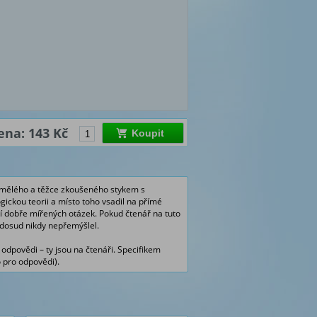
ena: 143 Kč
Koupit
samělého a těžce zkoušeného stykem s
gickou teorii a místo toho vsadil na přímé
í dobře mířených otázek. Pokud čtenář na tuto
 dosud nikdy nepřemýšlel.
odpovědi – ty jsou na čtenáři. Specifikem
o pro odpovědi).