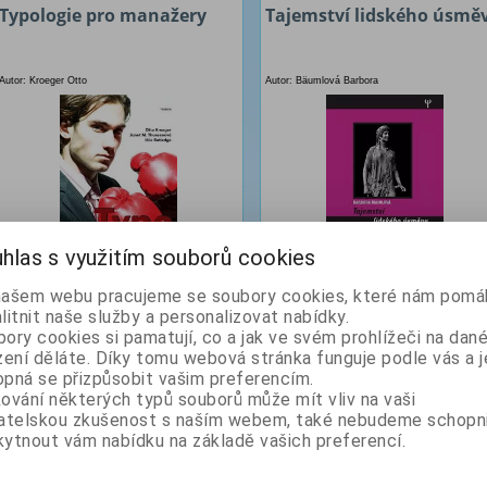
Typologie pro manažery
Tajemství lidského úsmě
Autor: Kroeger Otto
Autor: Bäumlová Barbora
hlas s využitím souborů cookies
200 Kč
144 Kč
našem webu pracujeme se soubory cookies, které nám pomáh
litnit naše služby a personalizovat nabídky.
ory cookies si pamatují, co a jak ve svém prohlížeči na dan
KOUPIT
detail
KOUPIT
detail
zení děláte. Díky tomu webová stránka funguje podle vás a j
pná se přizpůsobit vašim preferencím.
ování některých typů souborů může mít vliv na vaši
vatelskou zkušenost s naším webem, také nebudeme schopn
ytnout vám nabídku na základě vašich preferencí.