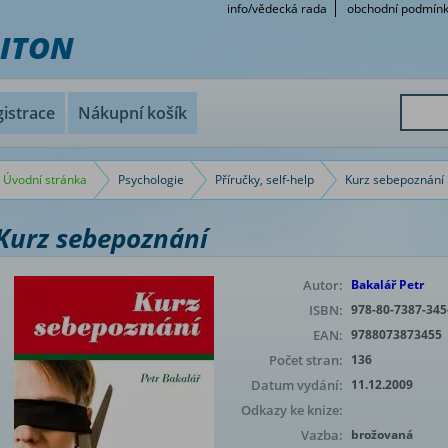
info/vědecká rada
obchodní podmín
RITON
istrace
Nákupní košík
Úvodní stránka
Psychologie
Příručky, self-help
Kurz sebepoznání
Kurz sebepoznání
Autor:
Bakalář Petr
ISBN:
978-80-7387-345
EAN:
9788073873455
Počet stran:
136
Datum vydání:
11.12.2009
Odkazy ke knize:
Vazba:
brožovaná