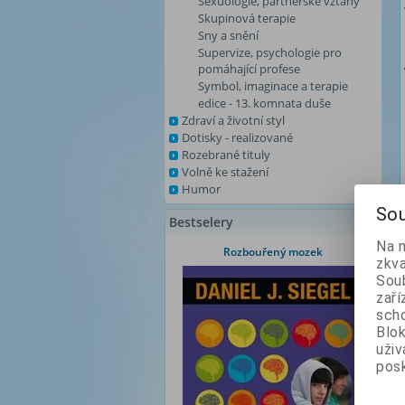
Sexuologie, partnerské vztahy
Skupinová terapie
Sny a snění
Supervize, psychologie pro
pomáhající profese
Symbol, imaginace a terapie
edice - 13. komnata duše
Zdraví a životní styl
Dotisky - realizované
Rozebrané tituly
Volně ke stažení
Humor
Sou
Bestselery
Na 
Rozbouřený mozek
zkva
Soub
zaří
scho
Blok
uži
posk