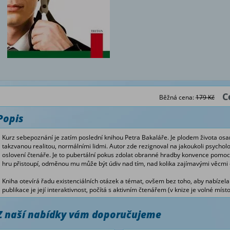
C
Běžná cena:
179 Kč
Popis
Kurz sebepoznání je zatím poslední knihou Petra Bakaláře. Je plodem života o
takzvanou realitou, normálními lidmi. Autor zde rezignoval na jakoukoli psycholo
oslovení čtenáře. Je to pubertální pokus zdolat obranné hradby konvence pomoc
hru přistoupí, odměnou mu může být údiv nad tím, nad kolika zajímavými věcmi
Kniha otevírá řadu existenciálních otázek a témat, ovšem bez toho, aby nabízela 
publikace je její interaktivnost, počítá s aktivním čtenářem (v knize je volné míst
Z naší nabídky vám doporučujeme