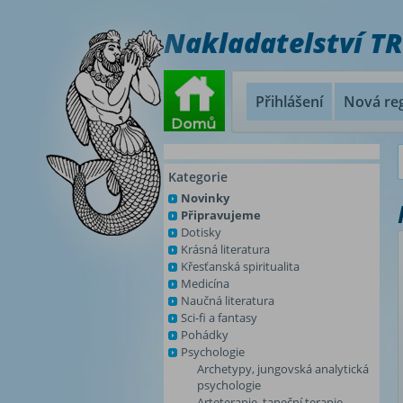
Nakladatelství T
Přihlášení
Nová reg
Kategorie
Novinky
Připravujeme
Dotisky
Krásná literatura
Křesťanská spiritualita
Medicína
Naučná literatura
Sci-fi a fantasy
Pohádky
Psychologie
Archetypy, jungovská analytická
psychologie
Arteterapie, taneční terapie,