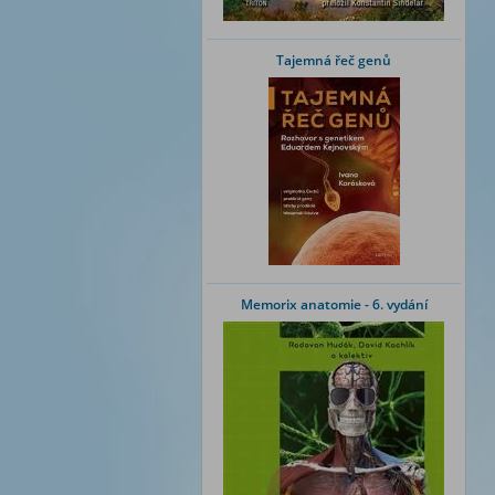
Tajemná řeč genů
Memorix anatomie - 6. vydání