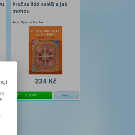
vu
Proč se lidé neléčí a jak
mohou
Autor: Myssová Caroline
224 Kč
ají
ém
KOUPIT
detail
e
i