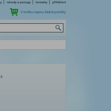
ky
návody a postupy
kontakty
přihlášení
V košíku nejsou žádné položky
-5