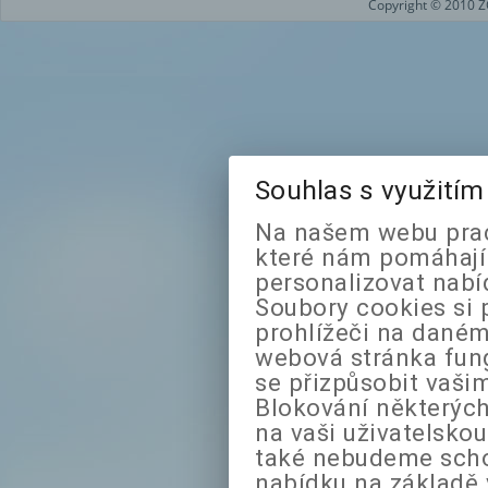
Copyright © 2010 Z
Souhlas s využití
Na našem webu prac
které nám pomáhají 
personalizovat nabí
Soubory cookies si 
prohlížeči na daném
webová stránka fung
se přizpůsobit vaši
Blokování některých
na vaši uživatelsko
také nebudeme sch
nabídku na základě 