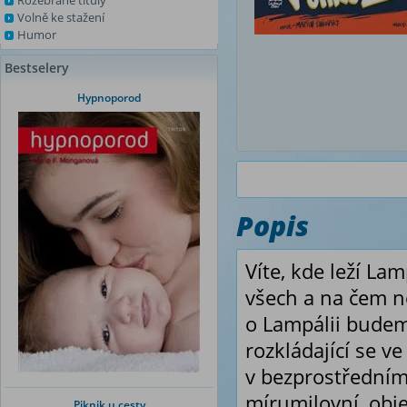
Rozebrané tituly
Volně ke stažení
Humor
Bestselery
Hypnoporod
Popis
Víte, kde leží La
všech a na čem ne
o Lampálii budem
rozkládající se ve
v bezprostředním 
mírumilovní, obje
Piknik u cesty