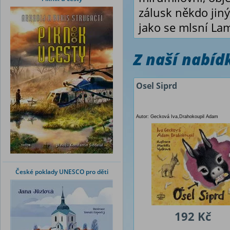
zálusk někdo jin
jako se mlsní La
Z naší nabí
Osel Siprd
Autor: Gecková Iva,Drahokoupil Adam
České poklady UNESCO pro děti
192 Kč