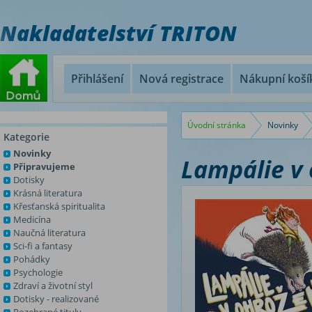
Nakladatelství TRITON
Přihlášení
Nová registrace
Nákupní koší
Úvodní stránka
Novinky
Kategorie
Novinky
Lampálie v 
Připravujeme
Dotisky
Krásná literatura
Křesťanská spiritualita
Medicína
Naučná literatura
Sci-fi a fantasy
Pohádky
Psychologie
Zdraví a životní styl
Dotisky - realizované