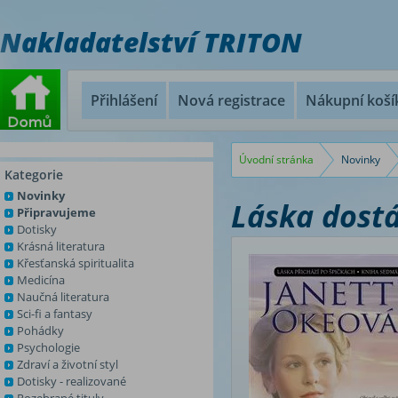
Nakladatelství TRITON
Přihlášení
Nová registrace
Nákupní koší
Úvodní stránka
Novinky
Kategorie
Novinky
Láska dostá
Připravujeme
Dotisky
Krásná literatura
Křesťanská spiritualita
Medicína
Naučná literatura
Sci-fi a fantasy
Pohádky
Psychologie
Zdraví a životní styl
Dotisky - realizované