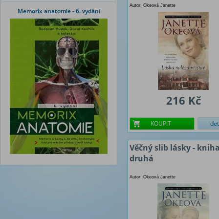
Autor: Okeová Janette
Memorix anatomie - 6. vydání
216 Kč
KOUPIT
det
Věčný slib lásky - knih
druhá
Autor: Okeová Janette