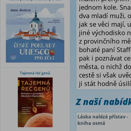
jednom kole. Snad 
dva mladí muži, 
jak se věci mají,
jiné východisko 
z provinčního mě
bohaté paní Staf
pak i poznávat ce
města, o nichž do
Tajemná řeč genů
cestě si však uvě
ji stát hodně ús
Z naší nabí
Láska nalézá přístav -
kniha osmá