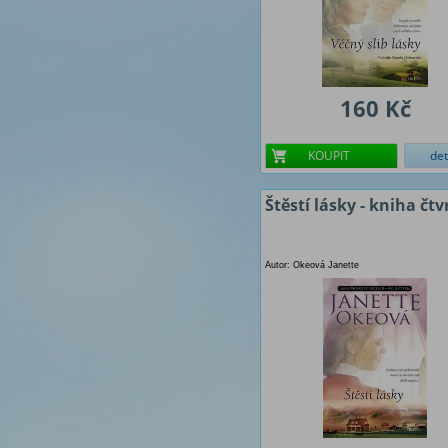
160 Kč
KOUPIT
det
Štěstí lásky - kniha čtv
Autor: Okeová Janette