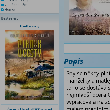
Rozebrané tituly
Volně ke stažení
Humor
Bestselery
Piknik u cesty
Popis
Sny se někdy plní
manželky a matky.
toho se dostává s
nejmladší dcera C
vypracovala na zd
malém prérijním 
České poklady UNESCO pro děti