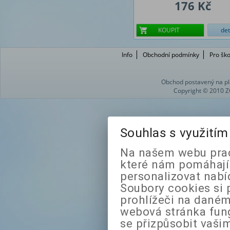
176 Kč
KOUPIT
det
Info
Obchodní podmínky
Pro ško
Obchod postavený na pl
Copyright © 2010 Z
Souhlas s využití
Na našem webu prac
které nám pomáhají 
personalizovat nabí
Soubory cookies si 
prohlížeči na daném
webová stránka fung
se přizpůsobit vaši