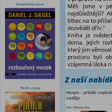
Rozbouřený mozek
Měli jsme v péč
nejdůležitější? 
blbec na to přiše
dozvěděl dřív.“
Kniha je svědect
doma. Jejich roz
který jim věnovali
prostoru byli o
vzájemná láska n
Z naší nabí
Piknik u cesty
Hospic – příběh napln
naděje
Autor: Sieberová Jana