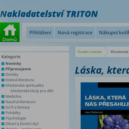
Nakladatelství TRITON
Přihlášení
Nová registrace
Nákupní koší
Úvodní stránka
Křesťanská 
Kategorie
Novinky
Láska, kter
Připravujeme
Dotisky
Krásná literatura
Křesťanská spiritualita
křesťanské tituly pro děti
Medicína
Naučná literatura
Sci-fi a fantasy
Pohádky
Psychologie
Zdraví a životní styl