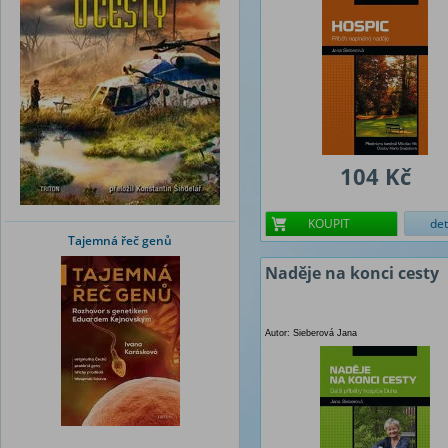
104 Kč
KOUPIT
det
Tajemná řeč genů
Naděje na konci cesty
Autor: Sieberová Jana