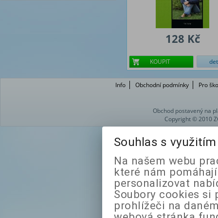
128 Kč
KOUPIT
det
Info
Obchodní podmínky
Pro ško
Obchod postavený na pl
Copyright © 2010 Z
Souhlas s využití
Na našem webu prac
které nám pomáhají 
personalizovat nabí
Soubory cookies si 
prohlížeči na daném
webová stránka fung