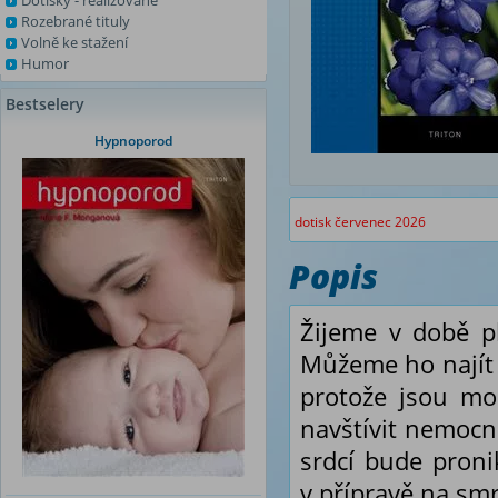
Dotisky - realizované
Rozebrané tituly
Volně ke stažení
Humor
Bestselery
Hypnoporod
dotisk červenec 2026
Popis
Žijeme v době p
Můžeme ho najít v
protože jsou mo
navštívit nemocn
srdcí bude proni
v přípravě na smr