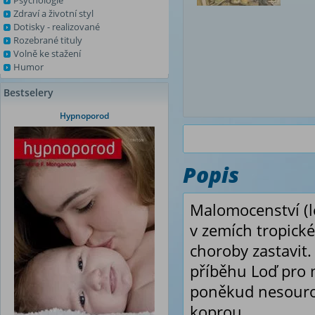
Psychologie
Zdraví a životní styl
Dotisky - realizované
Rozebrané tituly
Volně ke stažení
Humor
Bestselery
Hypnoporod
Popis
Malomocenství (l
v zemích tropick
choroby zastavit.
příběhu Loď pro
poněkud nesourod
koprou.