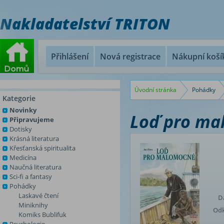
Nakladatelství TRITON
Přihlášení
Nová registrace
Nákupní koší
Úvodní stránka
Pohádky
Kategorie
Novinky
Loď pro ma
Připravujeme
Dotisky
Krásná literatura
Křesťanská spiritualita
Medicína
Naučná literatura
Sci-fi a fantasy
Pohádky
Laskavé čtení
D
Miniknihy
Odk
Komiks Bublifuk