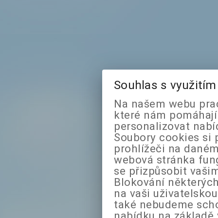
Souhlas s využití
Na našem webu prac
které nám pomáhají 
personalizovat nabí
Soubory cookies si 
prohlížeči na daném
webová stránka fung
se přizpůsobit vaši
Blokování některých
na vaši uživatelsko
také nebudeme sch
nabídku na základě 