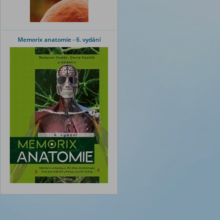
Memorix anatomie - 6. vydání