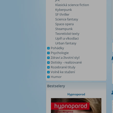
JFK
Klasická science fiction
Kyberpunk
SF thriller
Science fantasy
Space opera
Steampunk
Teoretické texty
Upíři a vlkodlaci
Urban fantasy
Pohádky
Psychologie
Zdraví a životní styl
Dotisky - realizované
Rozebrané tituly
Volně ke stažení
Humor
Bestselery
Hypnoporod