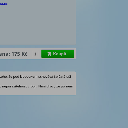
ya.cz
ena: 175 Kč
Koupit
 toho, že pod kloboukem schovává špičaté uši
 neporazitelnost v boji.
Není divu
, že po něm