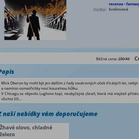
recenze - fantas
Vazba:
brožovaná
C
Běžná cena:
250 Kč
Popis
Mick Oberon by mohl být jen dalším z řady soukromých oček třicátých let, nebýt
a namísto osmatřicítky nosí kouzelnou hůlku.
V Chicagu se objevilo Lughovo kopí, neobyčejná zbraň, která má majiteli přinést
všichni šílí…
Z naší nabídky vám doporučujeme
Žhavé olovo, chladné
železo