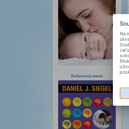
Sou
Na 
zkva
Soub
zaří
scho
Blok
uži
posk
Rozbouřený mozek