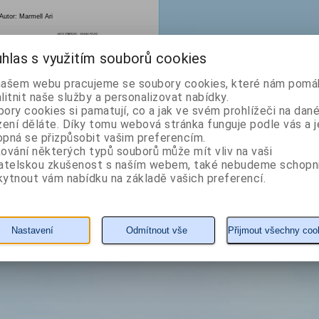
Autor: Marmell Ari
hlas s využitím souborů cookies
našem webu pracujeme se soubory cookies, které nám pomáh
litnit naše služby a personalizovat nabídky.
ory cookies si pamatují, co a jak ve svém prohlížeči na dan
zení děláte. Díky tomu webová stránka funguje podle vás a j
pná se přizpůsobit vašim preferencím.
189 Kč
ování některých typů souborů může mít vliv na vaši
vatelskou zkušenost s naším webem, také nebudeme schopn
ytnout vám nabídku na základě vašich preferencí.
KOUPIT
detail
Nastavení
Odmítnout vše
Přijmout všechny coo