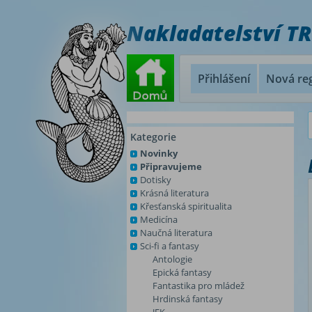
Nakladatelství T
Přihlášení
Nová reg
Kategorie
Novinky
Připravujeme
Dotisky
Krásná literatura
Křesťanská spiritualita
Medicína
Naučná literatura
Sci-fi a fantasy
Antologie
Epická fantasy
Fantastika pro mládež
Hrdinská fantasy