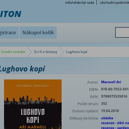
info/vědecká rada
obchodní podmín
RITON
istrace
Nákupní košík
Úvodní stránka
Sci-fi a fantasy
Lughovo kopí
Lughovo kopí
Autor:
Marmell Ari
ISBN:
978-80-7553-501
EAN:
9788075535016
Počet stran:
352
Datum vydání:
19.04.2018
Odkazy ke knize:
ukázka
recenze - děti no
recenze - sarden