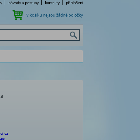
ky
návody a postupy
kontakty
přihlášení
V košíku nejsou žádné položky
-6
ci.cz
.cz