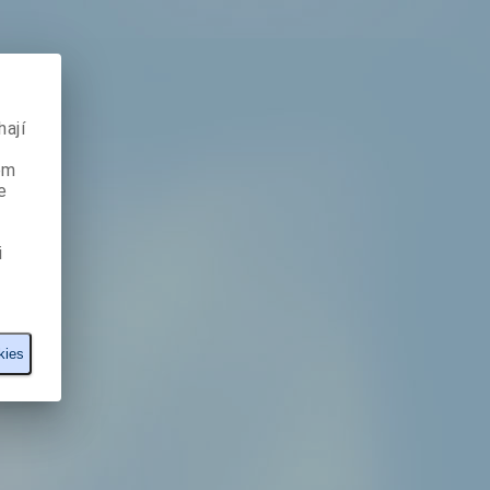
ají
ém
e
i
kies