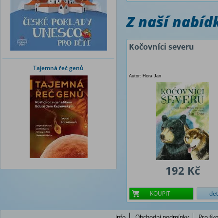
Z naší nabí
Kočovníci severu
Tajemná řeč genů
Autor: Hora Jan
192 Kč
KOUPIT
det
Info
Obchodní podmínky
Pro ško