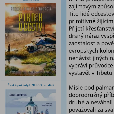
zajímavým způsob
Tito lidé odcestov
primitivně žijící
Přijetí křesťanstv
drsný náraz vyspě
zaostalost a pov
evropských koloni
nenávist jiných n
vypráví průvodce
vystavět v Tibetu
České poklady UNESCO pro děti
Misie pod palmam
dobrodružný příbě
druhé a neváhali t
považovali za sv