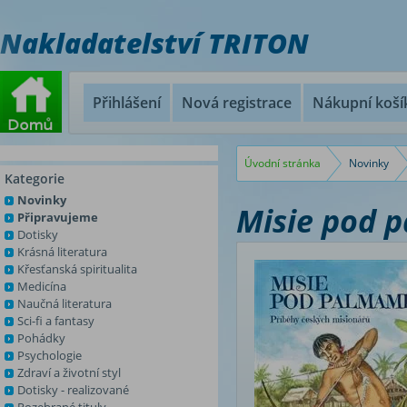
Nakladatelství TRITON
Přihlášení
Nová registrace
Nákupní koší
Úvodní stránka
Novinky
Kategorie
Novinky
Misie pod 
Připravujeme
Dotisky
Krásná literatura
Křesťanská spiritualita
Medicína
Naučná literatura
Sci-fi a fantasy
Pohádky
Psychologie
Zdraví a životní styl
Dotisky - realizované