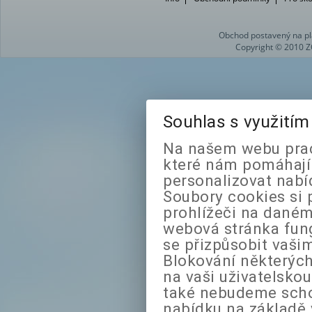
Obchod postavený na pl
Copyright © 2010 Z
Souhlas s využití
Na našem webu prac
které nám pomáhají 
personalizovat nabí
Soubory cookies si 
prohlížeči na daném
webová stránka fung
se přizpůsobit vaši
Blokování některých
na vaši uživatelsko
také nebudeme sch
nabídku na základě 