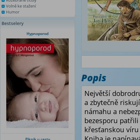
Rozebrané tituly
Volně ke stažení
Humor
Bestselery
Hypnoporod
Popis
Největší dobrodru
a zbytečně risku
námahu a nebezpeč
bezesporu patřili 
křesťanskou víru 
Kniha je napínav
Piknik u cesty