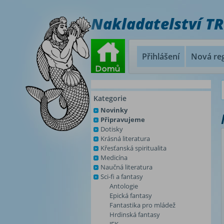
Nakladatelství T
Přihlášení
Nová reg
Kategorie
Novinky
Připravujeme
Dotisky
Krásná literatura
Křesťanská spiritualita
Medicína
Naučná literatura
Sci-fi a fantasy
Antologie
Epická fantasy
Fantastika pro mládež
Hrdinská fantasy