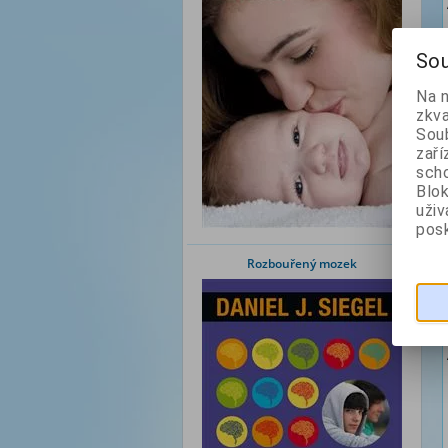
Sou
Na 
zkva
Soub
zaří
scho
Blok
uži
posk
Rozbouřený mozek