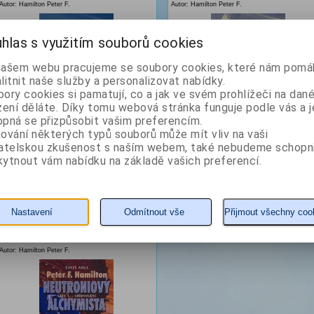
Autor: Hamilton Peter F.
Autor: Hamilton Peter F.
hlas s využitím souborů cookies
našem webu pracujeme se soubory cookies, které nám pomáh
litnit naše služby a personalizovat nabídky.
ory cookies si pamatují, co a jak ve svém prohlížeči na dan
zení děláte. Díky tomu webová stránka funguje podle vás a j
pná se přizpůsobit vašim preferencím.
ování některých typů souborů může mít vliv na vaši
203 Kč
189 Kč
vatelskou zkušenost s naším webem, také nebudeme schopn
ytnout vám nabídku na základě vašich preferencí.
KOUPIT
detail
KOUPIT
detail
Neutroniový alchymista -
Nastavení
Odmítnout vše
Přijmout všechny coo
část 1. - sjednocení
Autor: Hamilton Peter F.