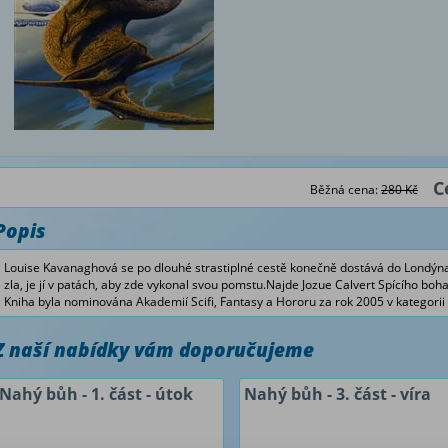
C
Běžná cena:
280 Kč
Popis
Louise Kavanaghová se po dlouhé strastiplné cestě konečně dostává do Londýna
zla, je jí v patách, aby zde vykonal svou pomstu.Najde Jozue Calvert Spícího boh
Kniha byla nominována Akademií Scifi, Fantasy a Hororu za rok 2005 v kategorii 
Z naší nabídky vám doporučujeme
Nahý bůh - 1. část - útok
Nahý bůh - 3. část - víra