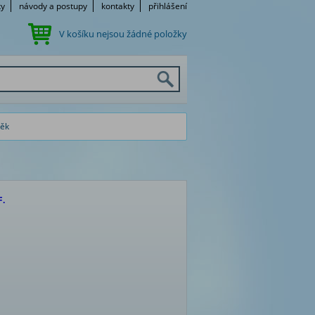
ky
návody a postupy
kontakty
přihlášení
V košíku nejsou žádné položky
těk
F.