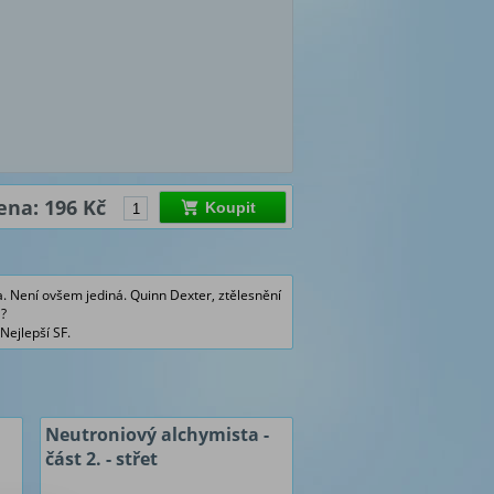
ena: 196 Kč
Koupit
. Není ovšem jediná. Quinn Dexter, ztělesnění
a?
Nejlepší SF.
Neutroniový alchymista -
část 2. - střet