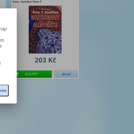
Autor: Hamilton Peter F.
ají
ém
e
203 Kč
i
KOUPIT
detail
kies