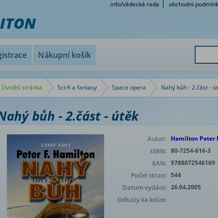
info/vědecká rada
obchodní podmín
RITON
istrace
Nákupní košík
Úvodní stránka
Sci-fi a fantasy
Space opera
Nahý bůh - 2.část - ú
Nahý bůh - 2.část - útěk
Autor:
Hamilton Peter 
ISBN:
80-7254-616-3
EAN:
9788072546169
Počet stran:
544
Datum vydání:
26.04.2005
Odkazy ke knize: