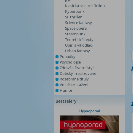
JFK
Klasická science fiction
Kyberpunk
SF thriller
Science fantasy
Space opera
Steampunk
Teoretické texty
Upíři a vlkodlaci
Urban fantasy
Pohádky
Psychologie
Zdraví a životní styl
Dotisky - realizované
Rozebrané tituly
Volně ke stažení
Humor
Bestselery
Hypnoporod