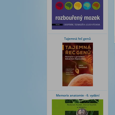
Tajemná řeč genů
Memorix anatomie - 6. vydání