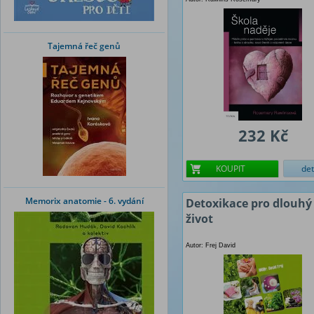
Tajemná řeč genů
232 Kč
KOUPIT
det
Memorix anatomie - 6. vydání
Detoxikace pro dlouhý
život
Autor: Frej David