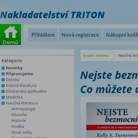
Nakladatelství TRITON
Přihlášení
Nová registrace
Nákupní koší
Úvodní stránka
Naučná lite
Kategorie
Novinky
Nejste bez
Připravujeme
Dotisky
Co můžete d
Krásná literatura
Křesťanská spiritualita
Medicína
Naučná literatura
Antropologie
Filosofie
Historie
Hudba
Nové světy