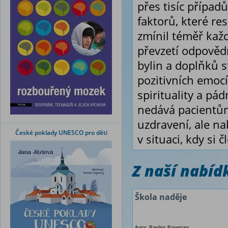
přes tisíc případ
faktorů, které re
zmínil téměř každ
převzetí odpovědn
bylin a doplňků s
pozitivních emocí
spirituality a pá
nedává pacientům
uzdravení, ale na
České poklady UNESCO pro děti
v situaci, kdy si
Z naší nabí
Škola naděje
Autor: Rawlins Rosemary