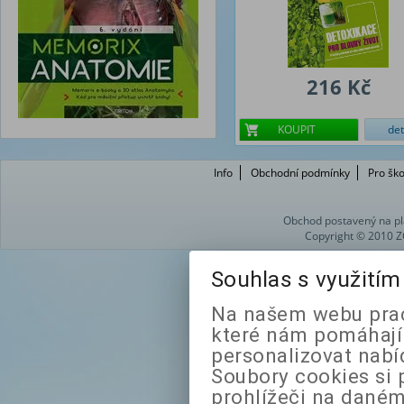
216 Kč
KOUPIT
det
Info
Obchodní podmínky
Pro ško
Obchod postavený na pl
Copyright © 2010 Z
Souhlas s využití
Na našem webu prac
které nám pomáhají 
personalizovat nabí
Soubory cookies si 
prohlížeči na daném