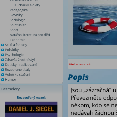
Pacientské a zdraví
Kuchařky a diety
Pedagogika
Slovníky
Sociologie
Spiritualita
Sport
Naučná literatura pro děti
Ekonomie
Sci-fi a fantasy
Pohádky
Psychologie
Zdraví a životní styl
titul je rozebrán
Dotisky - realizované
Rozebrané tituly
Popis
Volně ke stažení
Humor
Jsou „zázračná“ 
Bestselery
Převezměte odpově
Rozbouřený mozek
někom, kdo se ne
nedávali žádnou 