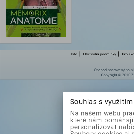
Info
Obchodní podmínky
Pro ško
Obchod postavený na pl
Copyright © 2010 Z
Souhlas s využití
Na našem webu prac
které nám pomáhají 
personalizovat nabí
Soubory cookies si 