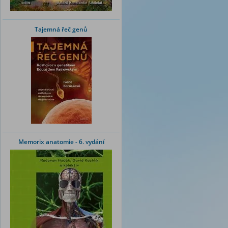
Tajemná řeč genů
Memorix anatomie - 6. vydání