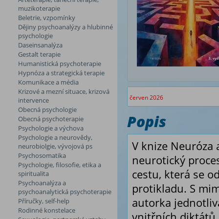
muzikoterapie
Beletrie, vzpomínky
Dějiny psychoanalýzy a hlubinné
psychologie
Daseinsanalýza
Gestalt terapie
Humanistická psychoterapie
Hypnóza a strategická terapie
Komunikace a média
Krizové a mezní situace, krizová
červen 2026
intervence
Obecná psychologie
Popis
Obecná psychoterapie
Psychologie a výchova
Psychologie a neurovědy,
V knize
Neuróza a
neurobiolgie, vývojová ps
Psychosomatika
neurotický proces
Psychologie, filosofie, etika a
cestu, která se o
spiritualita
Psychoanalýza a
protikladu. S mi
psychoanalytická psychoterapie
autorka jednotliv
Příručky, self-help
Rodinné konstelace
vnitřních diktátů 