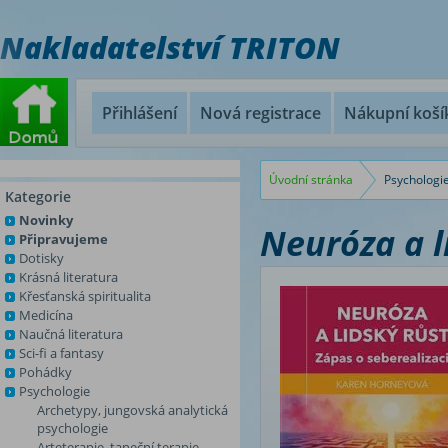
Nakladatelství TRITON
Přihlášení
Nová registrace
Nákupní koší
Úvodní stránka
Psychologi
Kategorie
Novinky
Neuróza a li
Připravujeme
Dotisky
Krásná literatura
Křesťanská spiritualita
Medicína
Naučná literatura
Sci-fi a fantasy
Pohádky
Psychologie
Archetypy, jungovská analytická
psychologie
Arteterapie, taneční terapie,