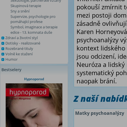
Sexuologie, partnerské vztahy
pokouší zmírnit t
Skupinová terapie
Sny a snění
mezi postoji domi
Supervize, psychologie pro
pomáhající profese
zásadně ovlivňují
Symbol, imaginace a terapie
Karen Horneyová 
edice - 13. komnata duše
Zdraví a životní styl
psychoanalýzy výz
Dotisky - realizované
kontext lidského 
Rozebrané tituly
Volně ke stažení
jsou odcizení, id
Humor
Neuróza a lidský 
Bestselery
systematický pohl
Hypnoporod
naopak brání.
Z naší nabí
Matky psychoanalýzy