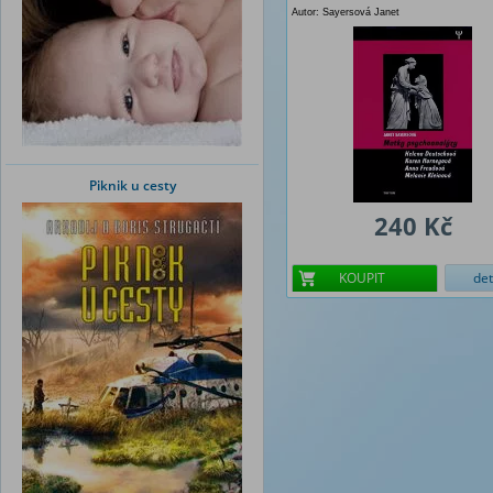
Autor: Sayersová Janet
Piknik u cesty
240 Kč
KOUPIT
det