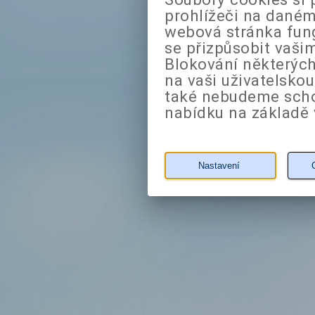
prohlížeči na daném
webová stránka fung
se přizpůsobit vaši
Blokování některých
na vaši uživatelsko
také nebudeme sch
nabídku na základě 
Nastavení