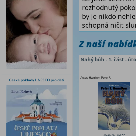
rozhodnutý pokoři
by je nikdo nehle
schopná ničit slu
Z naší nabí
Nahý bůh - 1. část - út
Autor: Hamilton Peter F.
České poklady UNESCO pro děti