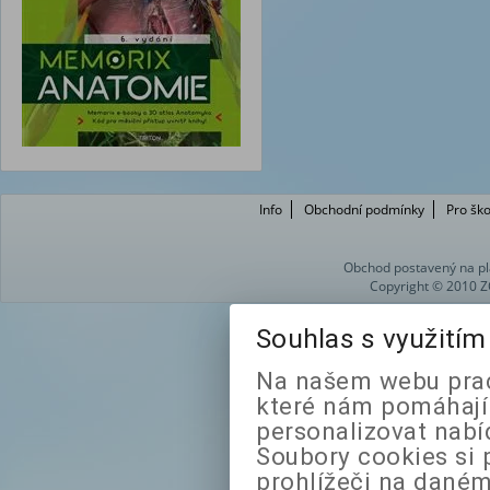
Info
Obchodní podmínky
Pro ško
Obchod postavený na pl
Copyright © 2010 Z
Souhlas s využití
Na našem webu prac
které nám pomáhají 
personalizovat nabí
Soubory cookies si 
prohlížeči na daném