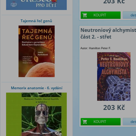
203 Kč
KOUPIT
det
Tajemná řeč genů
Neutroniový alchymist
část 2. - střet
Autor: Hamilton Peter F.
Memorix anatomie - 6. vydání
203 Kč
KOUPIT
det