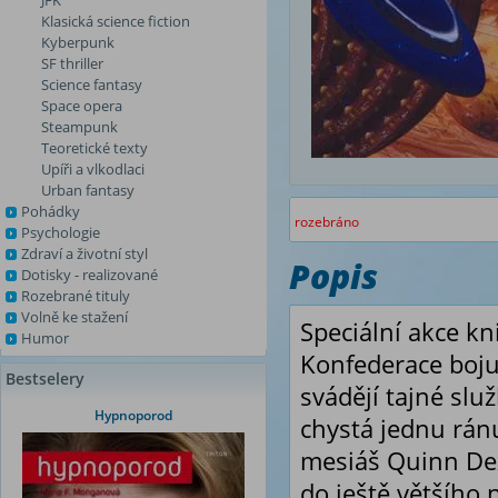
JFK
Klasická science fiction
Kyberpunk
SF thriller
Science fantasy
Space opera
Steampunk
Teoretické texty
Upíři a vlkodlaci
Urban fantasy
Pohádky
rozebráno
Psychologie
Zdraví a životní styl
Popis
Dotisky - realizované
Rozebrané tituly
Volně ke stažení
Speciální akce kn
Humor
Konfederace bojuj
Bestselery
svádějí tajné slu
Hypnoporod
chystá jednu ránu
mesiáš Quinn Dex
do ještě většího 