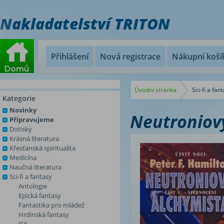
Nakladatelství TRITON
Přihlášení
Nová registrace
Nákupní koší
Úvodní stránka
Sci-fi a fan
Kategorie
Novinky
Neutroniový
Připravujeme
Dotisky
Krásná literatura
Křesťanská spiritualita
Medicína
Naučná literatura
Sci-fi a fantasy
Antologie
Epická fantasy
Fantastika pro mládež
Hrdinská fantasy